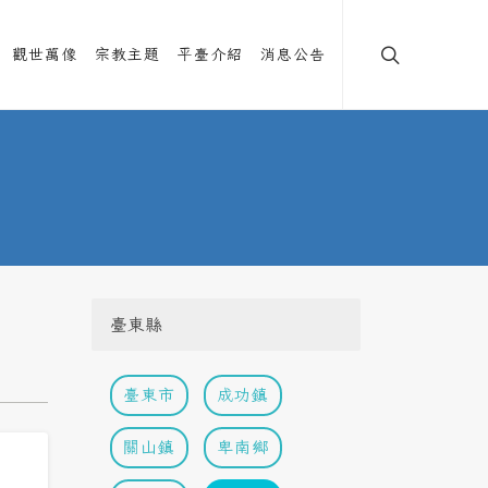
觀世萬像
宗教主題
平臺介紹
消息公告
臺東縣
臺東市
成功鎮
關山鎮
卑南鄉