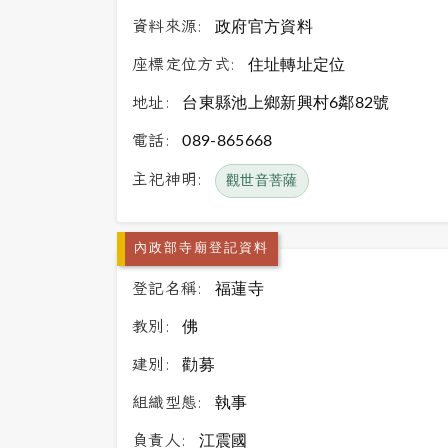
資料來源:
政府官方資料
座標定位方式:
住址轉址定位
地址:
台東縣池上鄉新興村6鄰82號
電話:
089-865668
主祀神明:
觀世音菩薩
內政部寺廟登記資料
登記名稱:
福蓮寺
教別:
佛
建別:
勸募
組織型態:
執事
負責人:
江震國