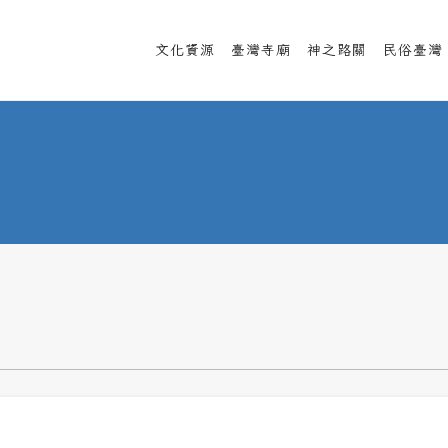
文化資源
臺灣寺廟
神之路關
民俗臺灣