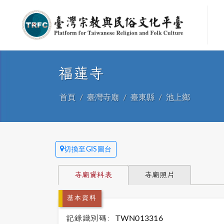
福蓮寺
首頁
臺灣寺廟
臺東縣
池上鄉
切換至GIS圖台
寺廟資料表
寺廟照片
基本資料
記錄識別碼:
TWN013316