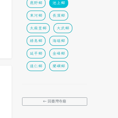
鹿野鄉
池上鄉
東河鄉
長濱鄉
太麻里鄉
大武鄉
綠島鄉
海端鄉
延平鄉
金峰鄉
達仁鄉
蘭嶼鄉
← 回臺灣寺廟