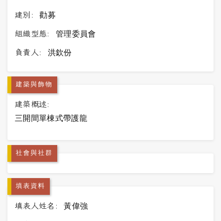
建別:
勸募
組織型態:
管理委員會
負責人:
洪欽份
建築與飾物
建築概述:
三開間單棟式帶護龍
社會與社群
填表資料
填表人姓名:
黃偉強