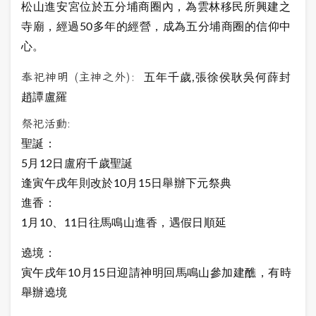
松山進安宮位於五分埔商圈內，為雲林移民所興建之
寺廟，經過50多年的經營，成為五分埔商圈的信仰中
心。
奉祀神明 (主神之外):
五年千歲,張徐侯耿吳何薛封
趙譚盧羅
祭祀活動:
聖誕：
5月12日盧府千歲聖誕
逢寅午戌年則改於10月15日舉辦下元祭典
進香：
1月10、11日往馬鳴山進香，遇假日順延
遶境：
寅午戌年10月15日迎請神明回馬鳴山參加建醮，有時
舉辦遶境