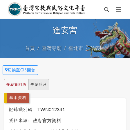
進安宮
首頁
臺灣寺廟
臺北市
信義區
切換至GIS圖台
寺廟資料表
寺廟照片
基本資料
記錄識別碼:
TWN012341
資料來源:
政府官方資料