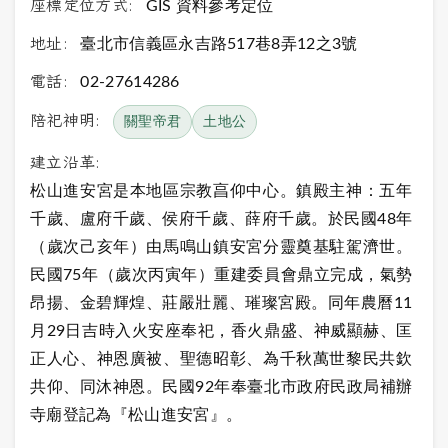
座標定位方式:
GIS 資料參考定位
地址:
臺北市信義區永吉路517巷8弄12之3號
電話:
02-27614286
陪祀神明:
關聖帝君
土地公
建立沿革:
松山進安宮是本地區宗教亯仰中心。鎮殿主神：五年
千歲、盧府千歲、侯府千歲、薛府千歲。於民國48年
（歲次己亥年）由馬鳴山鎮安宮分靈奠基駐駕濟世。
民國75年（歲次丙寅年）重建委員會鼎立完成，氣勢
昂揚、金碧輝煌、莊嚴壯麗、璀璨宮殿。同年農曆11
月29日吉時入火安座奉祀，香火鼎盛、神威顯赫、匡
正人心、神恩廣被、聖德昭彰、為千秋萬世黎民共欽
共仰、同沐神恩。民國92年奉臺北市政府民政局補辦
寺廟登記為『松山進安宮』。