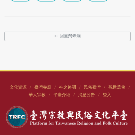
← 回臺灣寺廟
文化資源
臺灣寺廟
神之路關
民俗臺灣
觀世萬像
/
/
/
/
/
華人宗教
平臺介紹
消息公告
登入
/
/
/