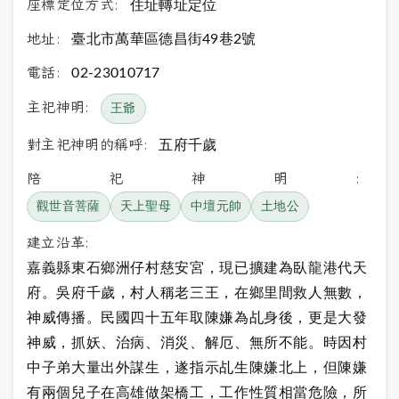
座標定位方式:
住址轉址定位
地址:
臺北市萬華區德昌街49巷2號
電話:
02-23010717
主祀神明:
王爺
對主祀神明的稱呼:
五府千歲
陪祀神明:
觀世音菩薩
天上聖母
中壇元帥
土地公
建立沿革:
嘉義縣東石鄉洲仔村慈安宮，現已擴建為臥龍港代天
府。吳府千歲，村人稱老三王，在鄉里間救人無數，
神威傳播。民國四十五年取陳嫌為乩身後，更是大發
神威，抓妖、治病、消災、解厄、無所不能。時因村
中子弟大量出外謀生，遂指示乩生陳嫌北上，但陳嫌
有兩個兒子在高雄做架橋工，工作性質相當危險，所