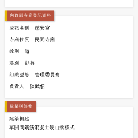
內政部寺廟登記資料
登記名稱:
慈安宮
寺廟性質:
民間寺廟
教別:
道
建別:
勸募
組織型態:
管理委員會
負責人:
陳武貂
建築與飾物
建築概述:
單開間鋼筋混凝土硬山擱檁式