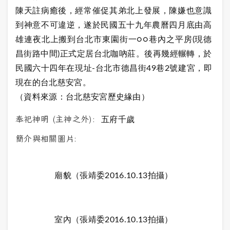
陳天註病癒後，經常催促其弟北上發展，陳嫌也意識
到神意不可違逆，遂於民國五十九年農曆四月底由高
雄連夜北上搬到台北市東園街一○○巷內之平房(現德
昌街路中間)正式定居台北咖吶莊。後再幾經輾轉，於
民國六十四年在現址-台北市德昌街49巷2號建宮，即
現在的台北慈安宮。
（資料來源：台北慈安宮歷史緣由）
奉祀神明 (主神之外):
五府千歲
簡介與相關圖片:
廟貌（張靖委2016.10.13拍攝）
室內（張靖委2016.10.13拍攝）