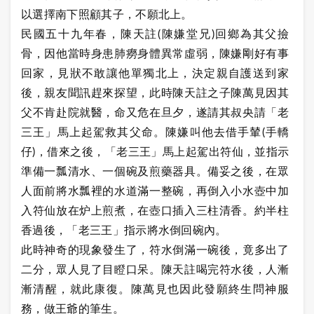
以選擇南下照顧其子，不願北上。
民國五十九年春，陳天註(陳嫌堂兄)回鄉為其父撿
骨，因他當時身患肺癆身體異常虛弱，陳嫌剛好有事
回家，見狀不敢讓他單獨北上，決定親自護送到家
後，親友聞訊趕來探望，此時陳天註之子陳萬見因其
父不肯赴院就醫，命又危在旦夕，遂請其叔央請「老
三王」馬上起駕救其父命。陳嫌叫他去借手輦(手轎
仔)，借來之後，「老三王」馬上起駕出符仙，並指示
準備一瓢清水、一個碗及煎藥器具。備妥之後，在眾
人面前將水瓢裡的水道滿一整碗，再倒入小水壺中加
入符仙放在炉上煎煮，在壺口插入三柱清香。約半柱
香過後，「老三王」指示將水倒回碗內。
此時神奇的現象發生了，符水倒滿一碗後，竟多出了
二分，眾人見了目瞪口呆。陳天註喝完符水後，人漸
漸清醒，就此康復。陳萬見也因此發願終生問神服
務，做王爺的筆生。