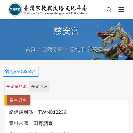
慈安宮
首頁
臺灣寺廟
臺北市
萬華區
切換至GIS圖台
寺廟資料表
寺廟照片
基本資料
記錄識別碼:
TWN012236
資料來源:
田野調查