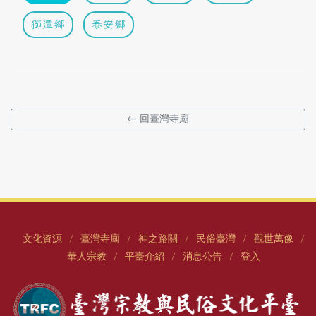
獅潭鄉
泰安鄉
← 回臺灣寺廟
文化資源
臺灣寺廟
神之路關
民俗臺灣
觀世萬像
/
/
/
/
/
華人宗教
平臺介紹
消息公告
登入
/
/
/