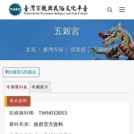
五榖宮
首頁
臺灣寺廟
苗栗縣
三義鄉
切換至GIS圖台
寺廟資料表
寺廟照片
基本資料
記錄識別碼:
TWN012053
資料來源:
政府官方資料