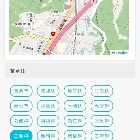
Leaflet
苗栗縣
苗栗市
苑裡鎮
通霄鎮
竹南鎮
頭份市
後龍鎮
卓蘭鎮
大湖鄉
公館鄉
銅鑼鄉
南庄鄉
頭屋鄉
三義鄉
西湖鄉
造橋鄉
三灣鄉