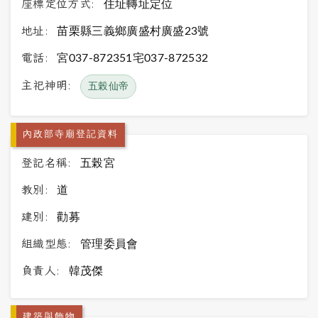
座標定位方式:
住址轉址定位
地址:
苗栗縣三義鄉廣盛村廣盛23號
電話:
宮037-872351宅037-872532
主祀神明:
五榖仙帝
內政部寺廟登記資料
登記名稱:
五榖宮
教別:
道
建別:
勸募
組織型態:
管理委員會
負責人:
韓茂傑
建築與飾物