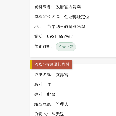
資料來源:
政府官方資料
座標定位方式:
住址轉址定位
地址:
苗栗縣三義鄉鯉魚潭
電話:
0931-657962
主祀神明:
玄天上帝
內政部寺廟登記資料
登記名稱:
玄壽宮
教別:
道
建別:
勸募
組織型態:
管理人
負責人:
陳天送