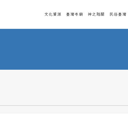
文化資源
臺灣寺廟
神之路關
民俗臺灣