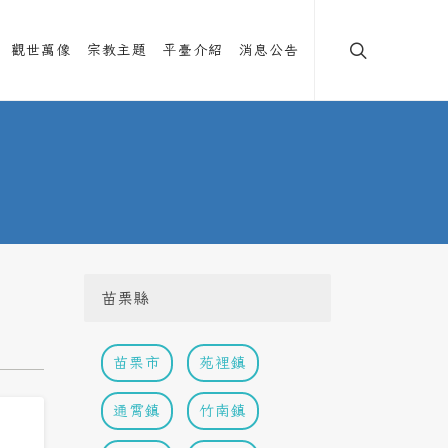
觀世萬像
宗教主題
平臺介紹
消息公告
苗栗縣
苗栗市
苑裡鎮
通霄鎮
竹南鎮