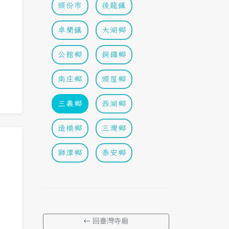
頭份市
後龍鎮
卓蘭鎮
大湖鄉
公館鄉
銅鑼鄉
南庄鄉
頭屋鄉
三義鄉
西湖鄉
造橋鄉
三灣鄉
獅潭鄉
泰安鄉
← 回臺灣寺廟