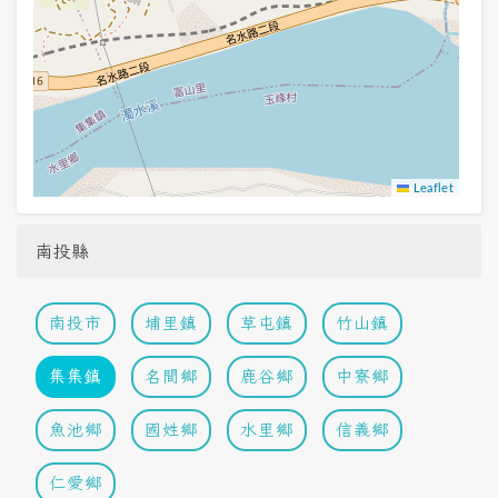
Leaflet
南投縣
南投市
埔里鎮
草屯鎮
竹山鎮
集集鎮
名間鄉
鹿谷鄉
中寮鄉
魚池鄉
國姓鄉
水里鄉
信義鄉
仁愛鄉