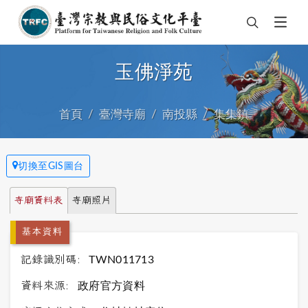
玉佛淨苑
首頁
臺灣寺廟
南投縣
集集鎮
切換至GIS圖台
寺廟資料表
寺廟照片
基本資料
記錄識別碼:
TWN011713
資料來源:
政府官方資料