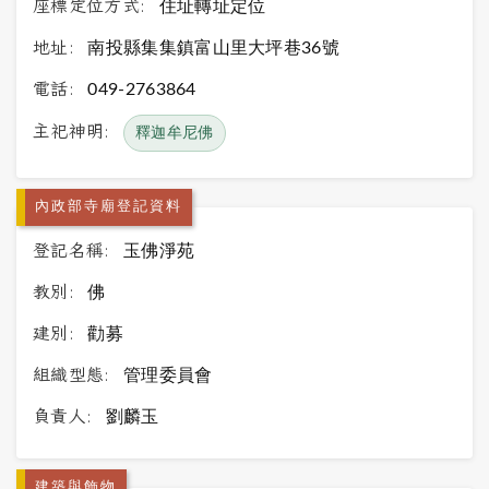
座標定位方式:
住址轉址定位
地址:
南投縣集集鎮富山里大坪巷36號
電話:
049-2763864
主祀神明:
釋迦牟尼佛
內政部寺廟登記資料
登記名稱:
玉佛淨苑
教別:
佛
建別:
勸募
組織型態:
管理委員會
負責人:
劉麟玉
建築與飾物