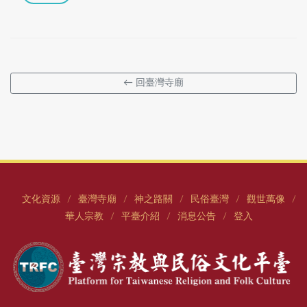
← 回臺灣寺廟
文化資源
臺灣寺廟
神之路關
民俗臺灣
觀世萬像
/
/
/
/
/
華人宗教
平臺介紹
消息公告
登入
/
/
/