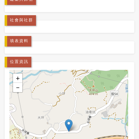
社會與社群
填表資料
位置資訊
+
−