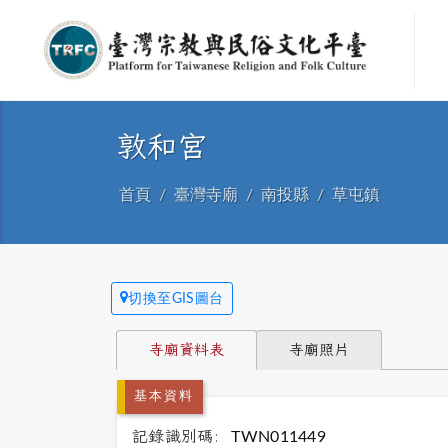
敦和宮
首頁
臺灣寺廟
南投縣
草屯鎮
切換至GIS圖台
寺廟資料表
寺廟照片
基本資料
記錄識別碼:
TWN011449