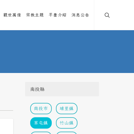
觀世萬像
宗教主題
平臺介紹
消息公告
南投縣
南投市
埔里鎮
草屯鎮
竹山鎮