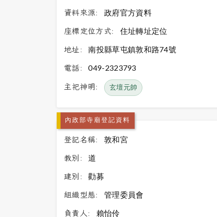
資料來源:
政府官方資料
座標定位方式:
住址轉址定位
地址:
南投縣草屯鎮敦和路74號
電話:
049-2323793
主祀神明:
玄壇元帥
內政部寺廟登記資料
登記名稱:
敦和宮
教別:
道
建別:
勸募
組織型態:
管理委員會
負責人:
賴怡伶