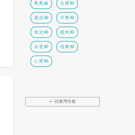
集集鎮
名間鄉
鹿谷鄉
中寮鄉
魚池鄉
國姓鄉
水里鄉
信義鄉
仁愛鄉
← 回臺灣寺廟