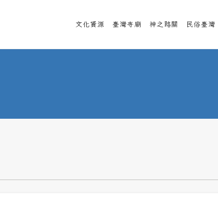
文化資源
臺灣寺廟
神之路關
民俗臺灣