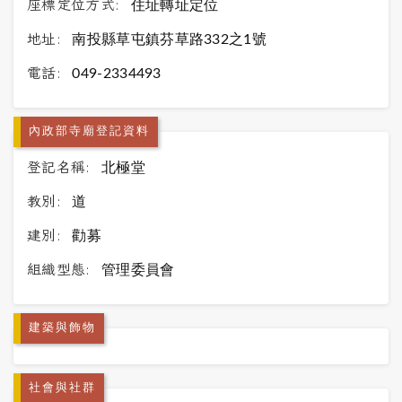
座標定位方式:
住址轉址定位
地址:
南投縣草屯鎮芬草路332之1號
電話:
049-2334493
內政部寺廟登記資料
登記名稱:
北極堂
教別:
道
建別:
勸募
組織型態:
管理委員會
建築與飾物
社會與社群