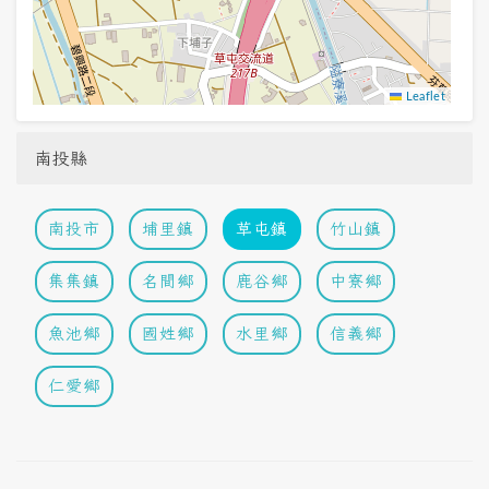
Leaflet
南投縣
南投市
埔里鎮
草屯鎮
竹山鎮
集集鎮
名間鄉
鹿谷鄉
中寮鄉
魚池鄉
國姓鄉
水里鄉
信義鄉
仁愛鄉