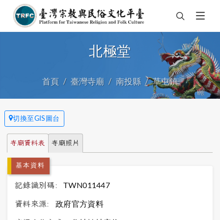
北極堂
首頁
臺灣寺廟
南投縣
草屯鎮
切換至GIS圖台
寺廟資料表
寺廟照片
基本資料
記錄識別碼:
TWN011447
資料來源:
政府官方資料