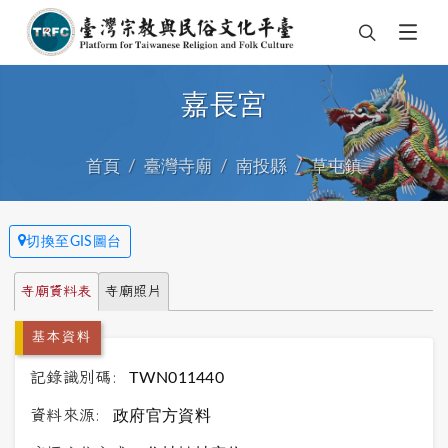
嘉長宮
首頁
臺灣寺廟
南投縣
草屯鎮
切換至GIS圖台
寺廟資料表
寺廟照片
基本資料
記錄識別碼:
TWN011440
資料來源:
政府官方資料