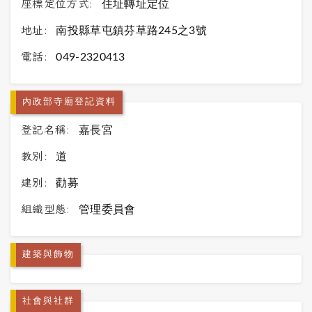
座標定位方式:
住址轉址定位
地址:
南投縣草屯鎮芬草路245之3號
電話:
049-2320413
內政部寺廟登記資料
登記名稱:
嘉長宮
教別:
道
建別:
勸募
組織型態:
管理委員會
建築與飾物
社會與社群