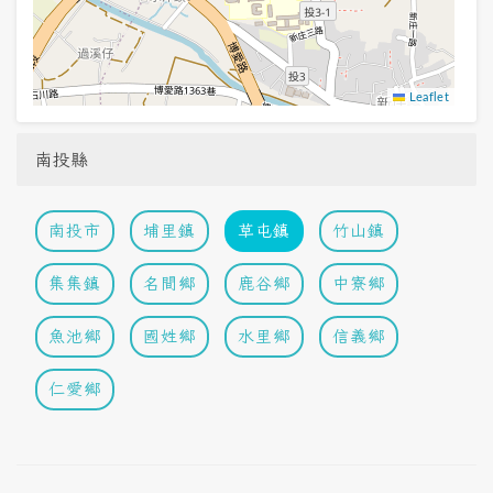
Leaflet
南投縣
南投市
埔里鎮
草屯鎮
竹山鎮
集集鎮
名間鄉
鹿谷鄉
中寮鄉
魚池鄉
國姓鄉
水里鄉
信義鄉
仁愛鄉