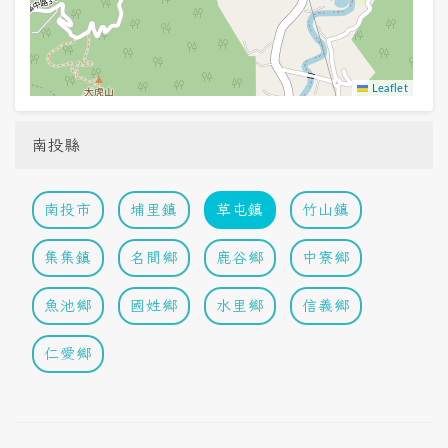
Leaflet
南投縣
南投市
埔里鎮
草屯鎮
竹山鎮
集集鎮
名間鄉
鹿谷鄉
中寮鄉
魚池鄉
國姓鄉
水里鄉
信義鄉
仁愛鄉