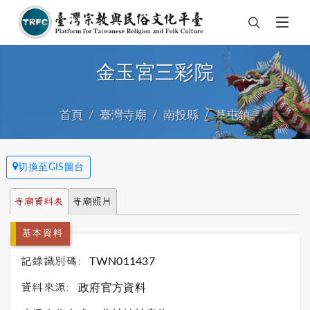
金玉宮三彩院
首頁
臺灣寺廟
南投縣
草屯鎮
切換至GIS圖台
寺廟資料表
寺廟照片
基本資料
記錄識別碼:
TWN011437
資料來源:
政府官方資料