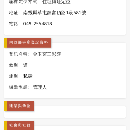
座標定位方式:
住址轉址定位
地址:
南投縣草屯鎮富頂路1段581號
電話:
049-2554818
內政部寺廟登記資料
登記名稱:
金玉宮三彩院
教別:
道
建別:
私建
組織型態:
管理人
建築與飾物
社會與社群