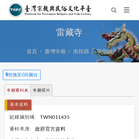
雷藏寺
首頁
臺灣寺廟
南投縣
草屯鎮
切換至GIS圖台
寺廟資料表
寺廟照片
基本資料
記錄識別碼:
TWN011435
資料來源:
政府官方資料