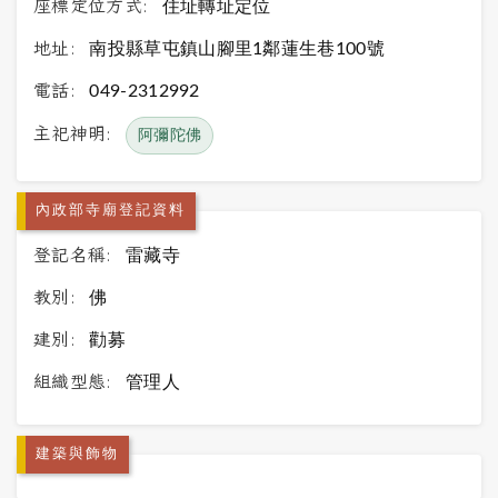
座標定位方式:
住址轉址定位
地址:
南投縣草屯鎮山腳里1鄰蓮生巷100號
電話:
049-2312992
主祀神明:
阿彌陀佛
內政部寺廟登記資料
登記名稱:
雷藏寺
教別:
佛
建別:
勸募
組織型態:
管理人
建築與飾物