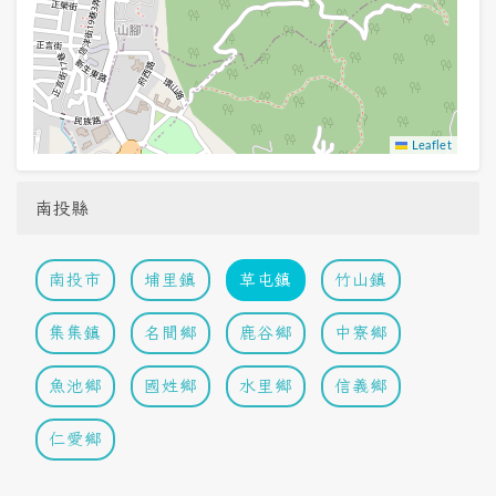
Leaflet
南投縣
南投市
埔里鎮
草屯鎮
竹山鎮
集集鎮
名間鄉
鹿谷鄉
中寮鄉
魚池鄉
國姓鄉
水里鄉
信義鄉
仁愛鄉