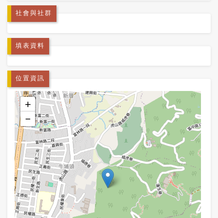
社會與社群
填表資料
位置資訊
+
−