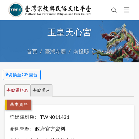
玉皇天心宮
首頁
臺灣寺廟
南投縣
草屯鎮
切換至GIS圖台
寺廟資料表
寺廟照片
基本資料
記錄識別碼:
TWN011431
資料來源:
政府官方資料