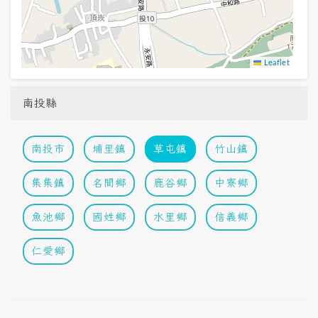
Leaflet
南投縣
南投市
埔里鎮
草屯鎮
竹山鎮
集集鎮
名間鄉
鹿谷鄉
中寮鄉
魚池鄉
國姓鄉
水里鄉
信義鄉
仁愛鄉