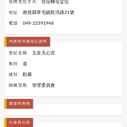
座標定位方式:
住址轉址定位
地址:
南投縣草屯鎮防汛路21號
電話:
049-22391948
內政部寺廟登記資料
登記名稱:
玉皇天心宮
教別:
道
建別:
勸募
組織型態:
管理委員會
建築與飾物
社會與社群