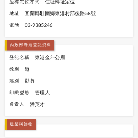
座標定位方式:
住址轉址定位
地址:
宜蘭縣壯圍鄉東港村部後路58號
電話:
03-9385246
內政部寺廟登記資料
登記名稱:
東港金斗公廟
教別:
道
建別:
勸募
組織型態:
管理人
負責人:
潘英才
建築與飾物