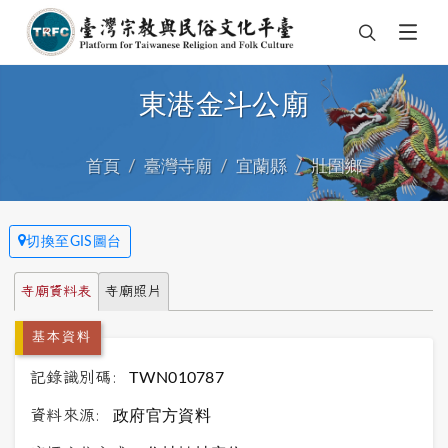
東港金斗公廟
首頁
臺灣寺廟
宜蘭縣
壯圍鄉
切換至GIS圖台
寺廟資料表
寺廟照片
基本資料
記錄識別碼:
TWN010787
資料來源:
政府官方資料