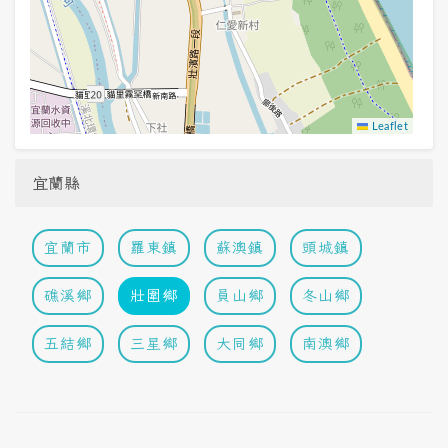
Leaflet
宜蘭縣
宜蘭市
羅東鎮
蘇澳鎮
頭城鎮
礁溪鄉
壯圍鄉
員山鄉
冬山鄉
五結鄉
三星鄉
大同鄉
南澳鄉