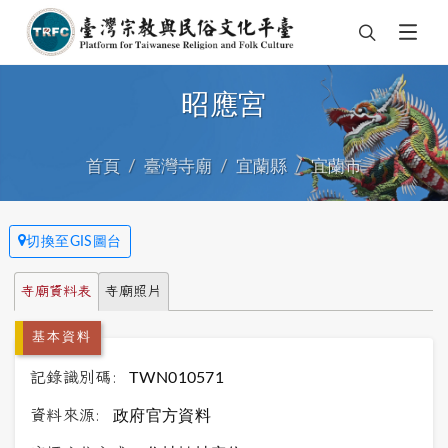
昭應宮
首頁
臺灣寺廟
宜蘭縣
宜蘭市
切換至GIS圖台
寺廟資料表
寺廟照片
基本資料
記錄識別碼:
TWN010571
資料來源:
政府官方資料