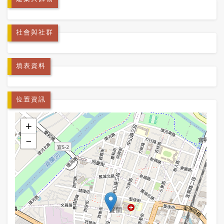
社會與社群
填表資料
位置資訊
+
−