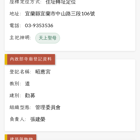
座標定位方式:
住址轉址定位
地址:
宜蘭縣宜蘭市中山路三段106號
電話:
03-9353536
主祀神明:
天上聖母
內政部寺廟登記資料
登記名稱:
昭應宮
教別:
道
建別:
勸募
組織型態:
管理委員會
負責人:
張建榮
建築與飾物