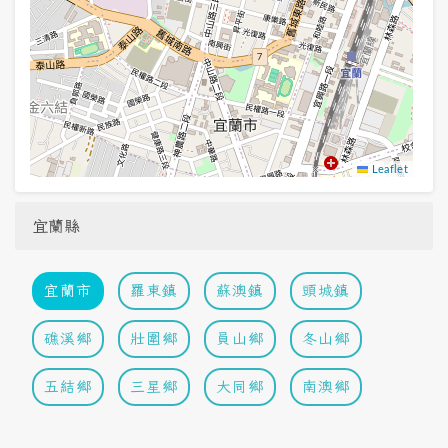
Leaflet
宜蘭縣
宜蘭市
羅東鎮
蘇澳鎮
頭城鎮
礁溪鄉
壯圍鄉
員山鄉
冬山鄉
五結鄉
三星鄉
大同鄉
南澳鄉