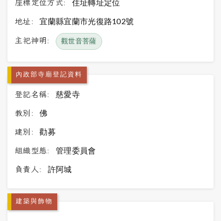
座標定位方式:
住址轉址定位
地址:
宜蘭縣宜蘭市光復路102號
主祀神明:
觀世音菩薩
內政部寺廟登記資料
登記名稱:
慈愛寺
教別:
佛
建別:
勸募
組織型態:
管理委員會
負責人:
許阿城
建築與飾物