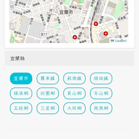
Leaflet
宜蘭縣
宜蘭市
羅東鎮
蘇澳鎮
頭城鎮
礁溪鄉
壯圍鄉
員山鄉
冬山鄉
五結鄉
三星鄉
大同鄉
南澳鄉