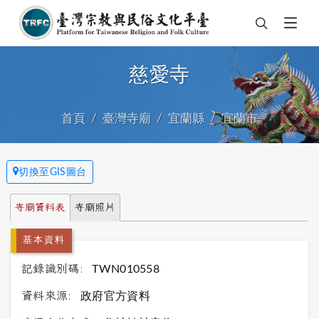
慈愛寺
首頁
臺灣寺廟
宜蘭縣
宜蘭市
切換至GIS圖台
寺廟資料表
寺廟照片
基本資料
記錄識別碼:
TWN010558
資料來源:
政府官方資料