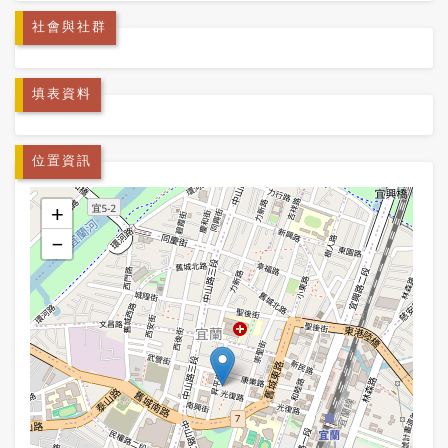
社會與社群
填表資料
位置資訊
+
−