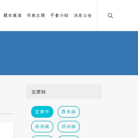
觀世萬像
宗教主題
平臺介紹
消息公告
宜蘭縣
宜蘭市
羅東鎮
蘇澳鎮
頭城鎮