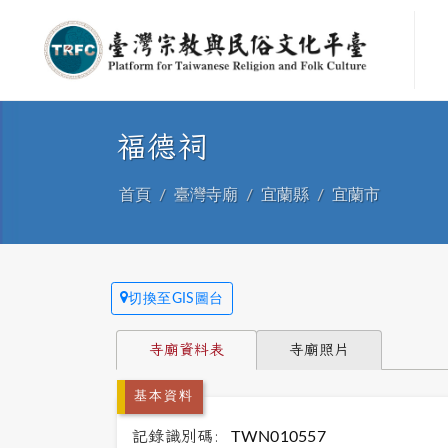
福德祠
首頁
臺灣寺廟
宜蘭縣
宜蘭市
切換至GIS圖台
寺廟資料表
寺廟照片
基本資料
記錄識別碼:
TWN010557