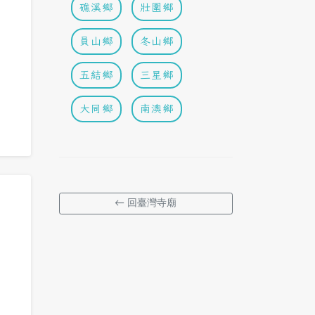
礁溪鄉
壯圍鄉
員山鄉
冬山鄉
五結鄉
三星鄉
大同鄉
南澳鄉
← 回臺灣寺廟