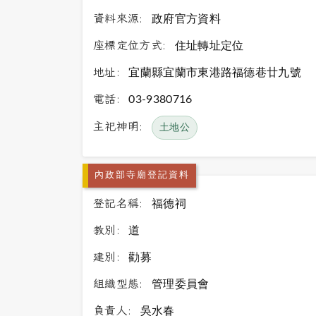
資料來源:
政府官方資料
座標定位方式:
住址轉址定位
地址:
宜蘭縣宜蘭市東港路福德巷廿九號
電話:
03-9380716
主祀神明:
土地公
內政部寺廟登記資料
登記名稱:
福德祠
教別:
道
建別:
勸募
組織型態:
管理委員會
負責人:
吳水春