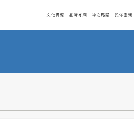
文化資源
臺灣寺廟
神之路關
民俗臺灣