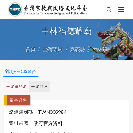
中林福德爺廟
首頁
臺灣寺廟
嘉義縣
大林鎮
切換至GIS圖台
寺廟資料表
寺廟照片
基本資料
記錄識別碼:
TWN009984
資料來源:
政府官方資料