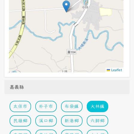
Leaflet
嘉義縣
太保市
朴子市
布袋鎮
大林鎮
民雄鄉
溪口鄉
新港鄉
六腳鄉