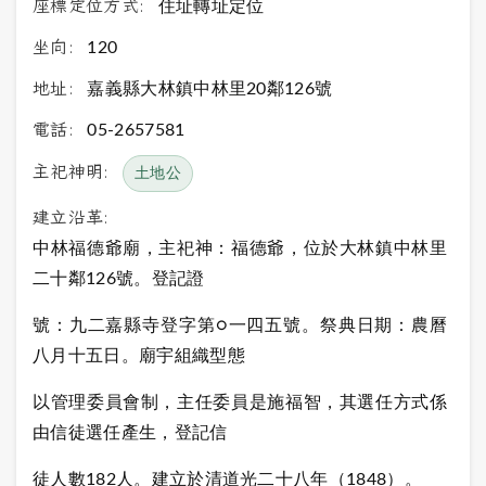
座標定位方式:
住址轉址定位
坐向:
120
地址:
嘉義縣大林鎮中林里20鄰126號
電話:
05-2657581
主祀神明:
土地公
建立沿革:
中林福德爺廟，主祀神：福德爺，位於大林鎮中林里
二十鄰126號。登記證
號：九二嘉縣寺登字第○一四五號。祭典日期：農曆
八月十五日。廟宇組織型態
以管理委員會制，主任委員是施福智，其選任方式係
由信徒選任產生，登記信
徒人數182人。建立於清道光二十八年（1848）。