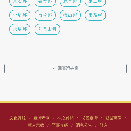
東石鄉
義竹鄉
鹿草鄉
水上鄉
中埔鄉
竹崎鄉
梅山鄉
番路鄉
大埔鄉
阿里山鄉
← 回臺灣寺廟
文化資源
臺灣寺廟
神之路關
民俗臺灣
觀世萬像
/
/
/
/
/
華人宗教
平臺介紹
消息公告
登入
/
/
/