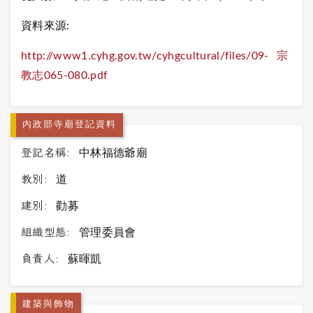
資料來源:
http://www1.cyhg.gov.tw/cyhgcultural/files/09-宗
教志065-080.pdf
內政部寺廟登記資料
登記名稱:
中林福德爺廟
教別:
道
建別:
勸募
組織型態:
管理委員會
負責人:
蘇暉凱
建築與飾物