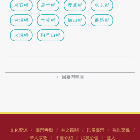
東石鄉
義竹鄉
鹿草鄉
水上鄉
中埔鄉
竹崎鄉
梅山鄉
番路鄉
大埔鄉
阿里山鄉
← 回臺灣寺廟
文化資源
臺灣寺廟
神之路關
民俗臺灣
觀世萬像
/
/
/
/
/
華人宗教
平臺介紹
消息公告
登入
/
/
/