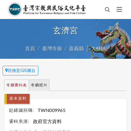
玄濟宮
首頁
臺灣寺廟
嘉義縣
大林鎮
切換至GIS圖台
寺廟資料表
寺廟照片
基本資料
記錄識別碼:
TWN009965
資料來源:
政府官方資料