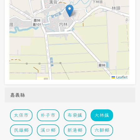
Leaflet
嘉義縣
太保市
朴子市
布袋鎮
大林鎮
民雄鄉
溪口鄉
新港鄉
六腳鄉