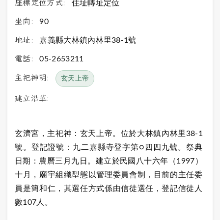
座標定位方式:
住址轉址定位
坐向:
90
地址:
嘉義縣大林鎮內林里38-1號
電話:
05-2653211
主祀神明:
玄天上帝
建立沿革:
玄濟宮，主祀神：玄天上帝。位於大林鎮內林里38-1
號。登記證號：九二嘉縣寺登字第○四四九號。祭典
日期：農曆三月九日。建立於民國八十六年（1997）
十月，廟宇組織型態以管理委員會制，目前的主任委
員是簡和仁，其選任方式係由信徒選任，登記信徒人
數107人。