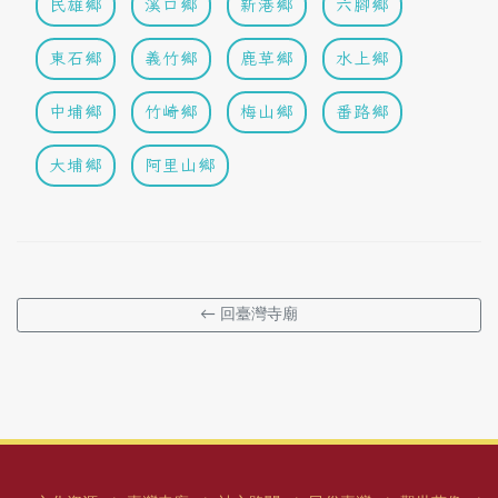
民雄鄉
溪口鄉
新港鄉
六腳鄉
東石鄉
義竹鄉
鹿草鄉
水上鄉
中埔鄉
竹崎鄉
梅山鄉
番路鄉
大埔鄉
阿里山鄉
← 回臺灣寺廟