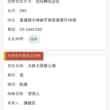
座標定位方式:
住址轉址定位
坐向:
285
地址:
嘉義縣大林鎮平林里過溝仔58號
電話:
05-2641310
主祀神明:
陰神
內政部寺廟登記資料
登記名稱:
大林大眾爺公廟
教別:
道
建別:
勸募
組織型態:
管理人
負責人:
陳建安