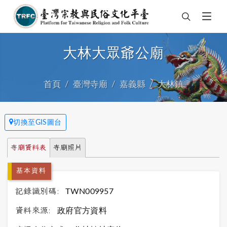
大林大眾爺公廟
首頁
臺灣寺廟
嘉義縣
大林鎮
切換至GIS圖台
寺廟資料表
寺廟照片
基本資料
記錄識別碼:
TWN009957
資料來源:
政府官方資料