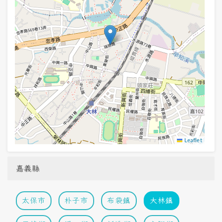
Leaflet
嘉義縣
太保市
朴子市
布袋鎮
大林鎮