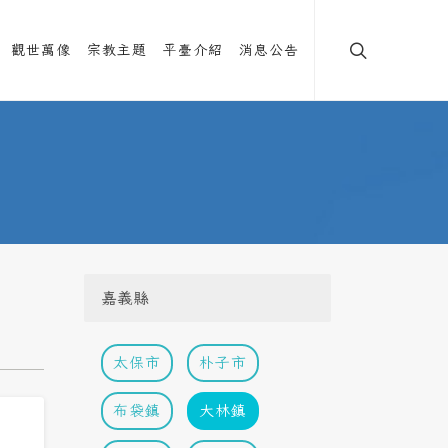
觀世萬像
宗教主題
平臺介紹
消息公告
嘉義縣
太保市
朴子市
布袋鎮
大林鎮