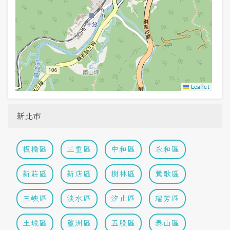
Leaflet
新北市
板橋區
三重區
中和區
永和區
新莊區
新店區
樹林區
鶯歌區
三峽區
淡水區
汐止區
瑞芳區
土城區
蘆洲區
五股區
泰山區