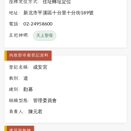
座標定位方式:
住址轉址定位
地址:
新北市平溪區十分里十分街189號
電話:
02-24958600
主祀神明:
天上聖母
內政部寺廟登記資料
登記名稱:
成安宮
教別:
道
建別:
勸募
組織型態:
管理委員會
負責人:
陳元君
建築與飾物