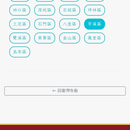
林口區
深坑區
石碇區
坪林區
三芝區
石門區
八里區
平溪區
雙溪區
貢寮區
金山區
萬里區
烏來區
← 回臺灣寺廟