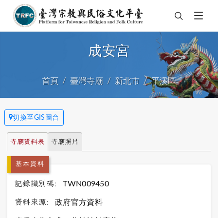
成安宮
首頁
臺灣寺廟
新北市
平溪區
切換至GIS圖台
寺廟資料表
寺廟照片
基本資料
記錄識別碼:
TWN009450
資料來源:
政府官方資料