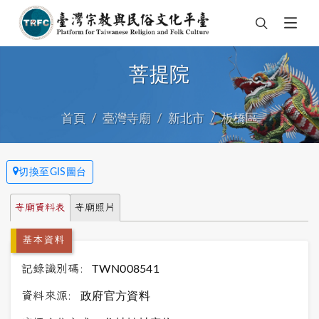
菩提院
首頁
臺灣寺廟
新北市
板橋區
切換至GIS圖台
寺廟資料表
寺廟照片
基本資料
記錄識別碼:
TWN008541
資料來源:
政府官方資料