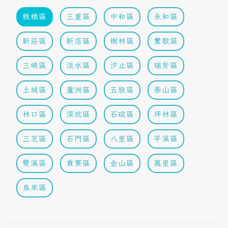
板橋區
三重區
中和區
永和區
新莊區
新店區
樹林區
鶯歌區
三峽區
淡水區
汐止區
瑞芳區
土城區
蘆洲區
五股區
泰山區
林口區
深坑區
石碇區
坪林區
三芝區
石門區
八里區
平溪區
雙溪區
貢寮區
金山區
萬里區
烏來區