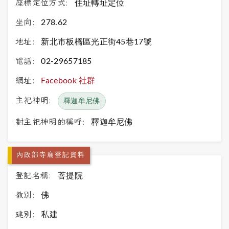
座標定位方式:
住址轉址定位
坐向:
278.62
地址:
新北市板橋區光正街45巷17號
電話:
02-29657185
網址:
Facebook 社群
主祀神明:
釋迦牟尼佛
對主祀神明的稱呼:
釋迦牟尼佛
內政部寺廟登記資料
登記名稱:
菩提院
教別:
佛
建別:
私建