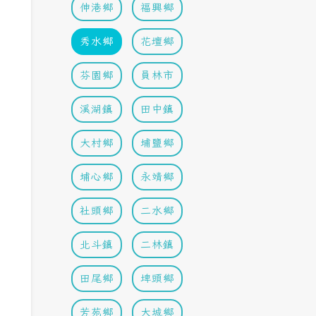
伸港鄉
福興鄉
秀水鄉
花壇鄉
芬園鄉
員林市
溪湖鎮
田中鎮
大村鄉
埔鹽鄉
埔心鄉
永靖鄉
社頭鄉
二水鄉
北斗鎮
二林鎮
田尾鄉
埤頭鄉
芳苑鄉
大城鄉