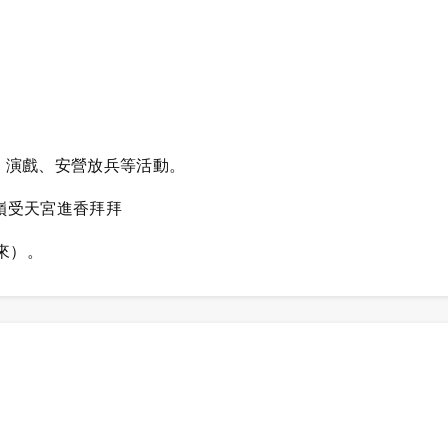
、演戲、安營放兵等活動。
嶺受天宮進香拜拜
來）。