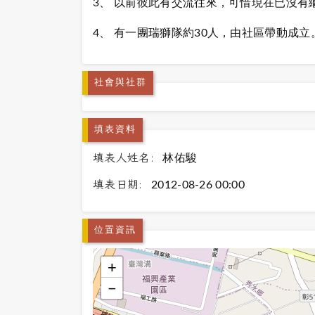
3、 以前彼此有交流往來，可惜現在已沒有
4、 有一團瑞獅隊約30人，由社區帶動成立
社會與社群
填表資料
填表人姓名:
林佑駿
填表日期:
2012-08-26 00:00
位置資訊
+
−