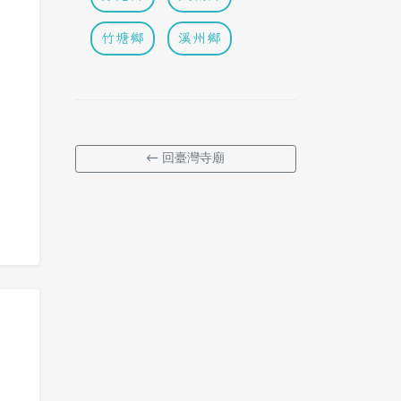
竹塘鄉
溪州鄉
← 回臺灣寺廟