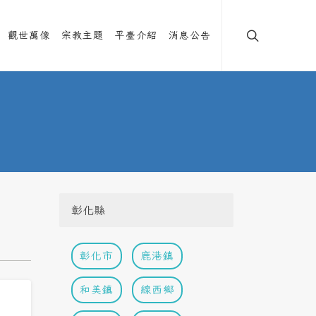
觀世萬像
宗教主題
平臺介紹
消息公告
彰化縣
彰化市
鹿港鎮
和美鎮
線西鄉