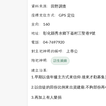
資料來源:
田野調查
座標定位方式:
GPS 定位
坐向:
160
地址:
彰化縣秀水鄉下崙村三聖巷9號
電話:
04-7697920
對主祀神明的稱呼:
上帝公
陪祀神明:
註生娘娘
建立沿革:
1.早期以值年爐主方式來信仰.後來才勸募集
2.以信徒的田份比例來出資建廟.不夠部份再
3.再加上有人樂捐