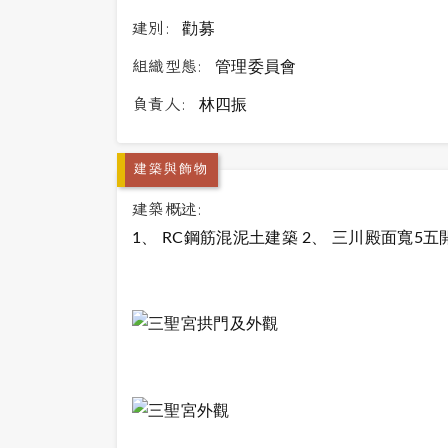
建別:
勸募
組織型態:
管理委員會
負責人:
林四振
建築與飾物
建築概述:
1、 RC鋼筋混泥土建築 2、 三川殿面寬5五