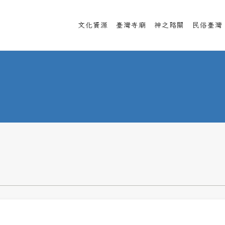
文化資源
臺灣寺廟
神之路關
民俗臺灣