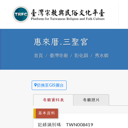
惠來厝.三聖宮
首頁
臺灣寺廟
彰化縣
秀水鄉
切換至GIS圖台
寺廟資料表
寺廟照片
基本資料
記錄識別碼:
TWN008419