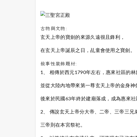
古物與文物:
玄天上帝的寶劍的來源久遠很且鋒利，
在玄天上帝誕辰之日，乩童會使用之寶劍。
敍事性裝飾題材:
1、 相傳於西元1790年左右，惠來社區的
並從大陸內地帶來第一尊玄天上帝的金身神
後來於民國63年終於建廟落成，成為惠來
2、 傳說玄天上帝分大帝、二帝、三帝三兄
三帝則在本宮祭祀。