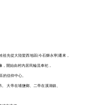
林姓祖先從大陸鰲西地區(今石獅永寧)遷來，
像，開始由村內居民輪流奉祀，
社區的信仰中心。
弟。 大帝在埔鹽鄉、二帝在溪湖鎮、