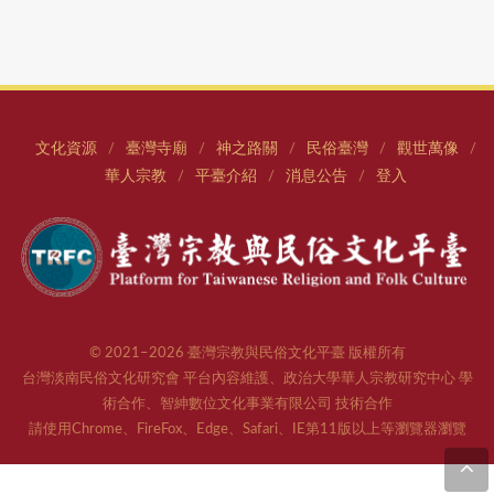
文化資源
臺灣寺廟
神之路關
民俗臺灣
觀世萬像
/
/
/
/
/
華人宗教
平臺介紹
消息公告
登入
/
/
/
© 2021–2026 臺灣宗教與民俗文化平臺 版權所有
台灣淡南民俗文化研究會 平台內容維護、政治大學華人宗教研究中心 學
術合作、智紳數位文化事業有限公司 技術合作
請使用Chrome、FireFox、Edge、Safari、IE第11版以上等瀏覽器瀏覽