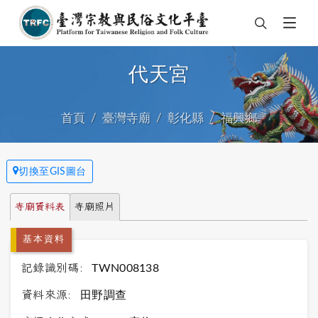
代天宮
首頁
臺灣寺廟
彰化縣
福興鄉
切換至GIS圖台
寺廟資料表
寺廟照片
基本資料
記錄識別碼:
TWN008138
資料來源:
田野調查