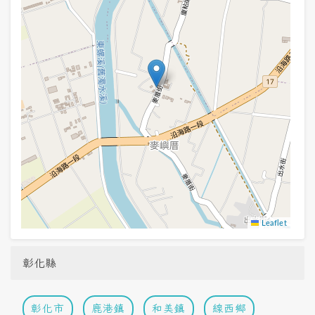
Leaflet
彰化縣
彰化市
鹿港鎮
和美鎮
線西鄉