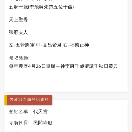
五府千歲(李池吳朱范五位千歲)
天上聖母
張府夫人
左-五營將軍 中-文昌帝君 右-福德正神
祭祀活動:
每年農曆4月26日舉辦主神李府千歲聖誕千秋日慶典
內政部寺廟登記資料
登記名稱:
代天宮
寺廟性質:
民間寺廟