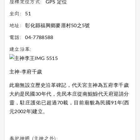
座標定位方式:
GPS 定位
坐向:
51
地址:
彰化縣福興鄉麥厝村50之5號
電話:
04-7788588
建立沿革:
主神-李府千歲
此廟無設立歷史沿革碑記，代天宮主神為五府李千歲
大約是民國30年代，先民本庄從南鯤鯓代天府迎請分
靈，駐庄護佑已超過70載，目前廟貌為民國91年(西
元2002年)建立。
奉祀神明 (主神之外):