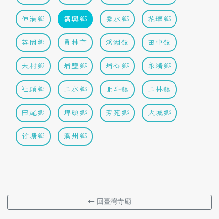
伸港鄉
福興鄉
秀水鄉
花壇鄉
芬園鄉
員林市
溪湖鎮
田中鎮
大村鄉
埔鹽鄉
埔心鄉
永靖鄉
社頭鄉
二水鄉
北斗鎮
二林鎮
田尾鄉
埤頭鄉
芳苑鄉
大城鄉
竹塘鄉
溪州鄉
← 回臺灣寺廟