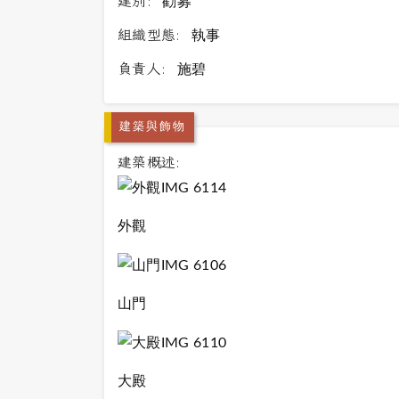
建別:
勸募
組織型態:
執事
負責人:
施碧
建築與飾物
建築概述:
外觀
山門
大殿