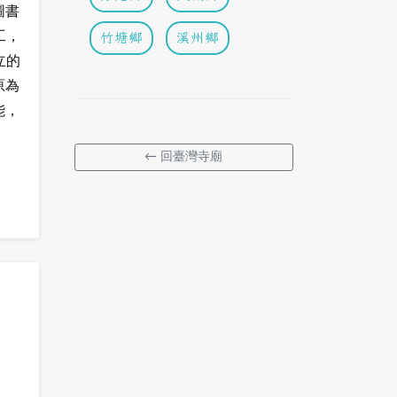
圖書
工，
竹塘鄉
溪州鄉
立的
原為
能，
← 回臺灣寺廟