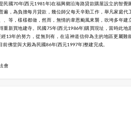
民國70年(西元1981年)在福興鄉沿海路貸款購屋設立的智覺
普遍，為負擔每月貸款，幾位師父每天辛勤工作，舉凡家庭代
、、等，樣樣都做，然而，無情的韋恩颱風來襲，吹垮多年建
重新買地建寺。民國75年(西元1986年)購買現址，當時此地
歷經13年的努力，從無到有，在這神道信仰為主的地區更屬難
佛堂與大殿為民國86年(西元1997年)整建完成。
法會