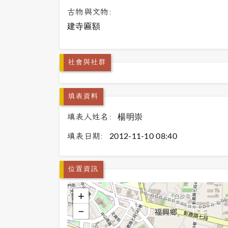
古物與文物:
建寺匾額
社會與社群
填表資料
填表人姓名:
楊明崇
填表日期:
2012-11-10 08:40
位置資訊
+
−