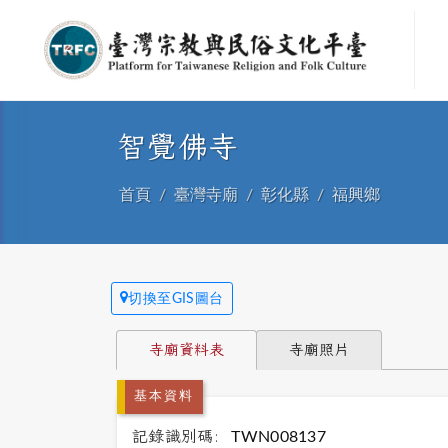
智覺佛寺
首頁
臺灣寺廟
彰化縣
福興鄉
切換至GIS圖台
寺廟資料表
寺廟照片
基本資料
記錄識別碼:
TWN008137