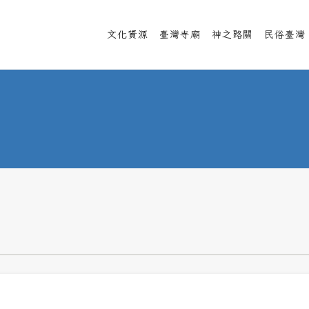
文化資源
臺灣寺廟
神之路關
民俗臺灣