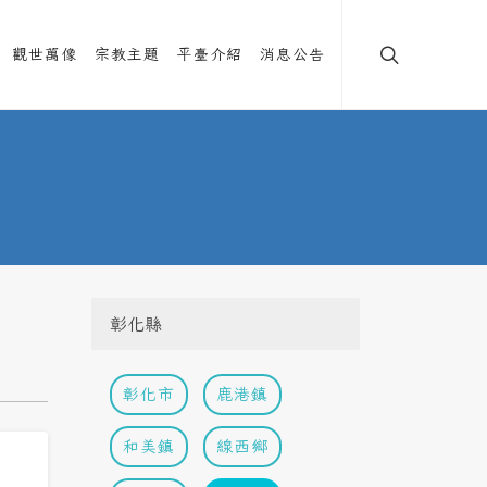
觀世萬像
宗教主題
平臺介紹
消息公告
彰化縣
彰化市
鹿港鎮
和美鎮
線西鄉