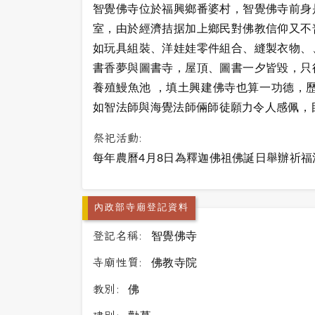
智覺佛寺位於福興鄉番婆村，智覺佛寺前身是
室，由於經濟拮据加上鄉民對佛教信仰又不
如玩具組裝、洋娃娃零件組合、縫製衣物、
書香夢與圖書寺，屋頂、圖書一夕皆毀，只得
養殖鰻魚池 ，填土興建佛寺也算一功德，
如智法師與海覺法師倆師徒願力令人感佩，目前
祭祀活動:
每年農曆4月8日為釋迦佛祖佛誕日舉辦祈福
內政部寺廟登記資料
登記名稱:
智覺佛寺
寺廟性質:
佛教寺院
教別:
佛