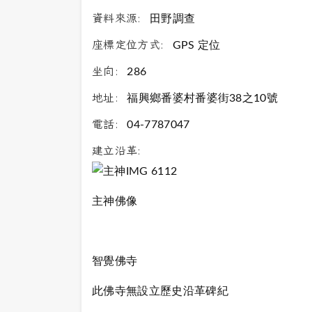
資料來源:
田野調查
座標定位方式:
GPS 定位
坐向:
286
地址:
福興鄉番婆村番婆街38之10號
電話:
04-7787047
建立沿革:
主神佛像
智覺佛寺
此佛寺無設立歷史沿革碑紀