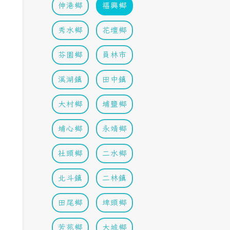
伸港鄉
福興鄉
秀水鄉
花壇鄉
芬園鄉
員林市
溪湖鎮
田中鎮
大村鄉
埔鹽鄉
埔心鄉
永靖鄉
社頭鄉
二水鄉
北斗鎮
二林鎮
田尾鄉
埤頭鄉
芳苑鄉
大城鄉