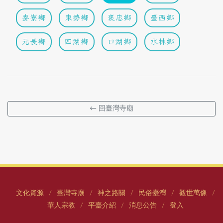
麥寮鄉
東勢鄉
褒忠鄉
臺西鄉
元長鄉
四湖鄉
口湖鄉
水林鄉
← 回臺灣寺廟
文化資源
臺灣寺廟
神之路關
民俗臺灣
觀世萬像
/
/
/
/
/
華人宗教
平臺介紹
消息公告
登入
/
/
/