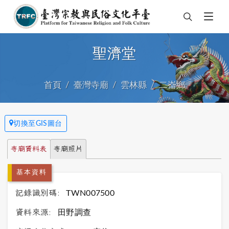
聖濟堂
首頁
臺灣寺廟
雲林縣
二崙鄉
切換至GIS圖台
寺廟資料表
寺廟照片
基本資料
記錄識別碼:
TWN007500
資料來源:
田野調查