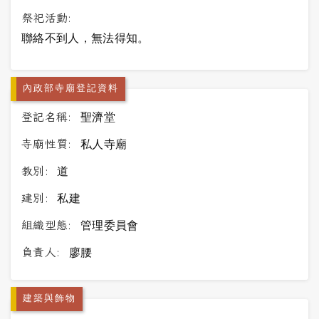
祭祀活動:
聯絡不到人，無法得知。
內政部寺廟登記資料
登記名稱:
聖濟堂
寺廟性質:
私人寺廟
教別:
道
建別:
私建
組織型態:
管理委員會
負責人:
廖腰
建築與飾物