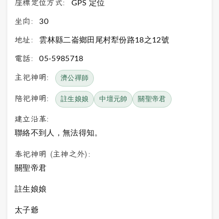
座標定位方式:
GPS 定位
坐向:
30
地址:
雲林縣二崙鄉田尾村犁份路18之12號
電話:
05-5985718
主祀神明:
濟公禪師
陪祀神明:
註生娘娘
中壇元帥
關聖帝君
建立沿革:
聯絡不到人，無法得知。
奉祀神明 (主神之外):
關聖帝君
註生娘娘
太子爺