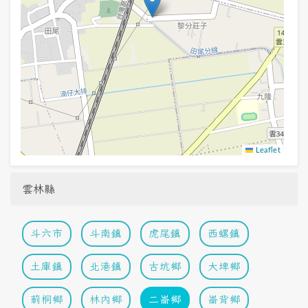
Leaflet
雲林縣
斗六市
斗南鎮
虎尾鎮
西螺鎮
土庫鎮
北港鎮
古坑鄉
大埤鄉
莿桐鄉
林內鄉
二崙鄉
崙背鄉