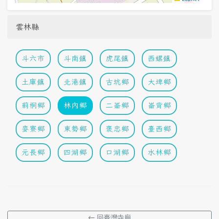
雲林縣
斗六市
斗南鎮
虎尾鎮
西螺鎮
土庫鎮
北港鎮
古坑鄉
大埤鄉
莿桐鄉
林內鄉
二崙鄉
崙背鄉
麥寮鄉
東勢鄉
褒忠鄉
臺西鄉
元長鄉
四湖鄉
口湖鄉
水林鄉
← 回臺灣寺廟