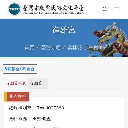
進雄宮
首頁
臺灣寺廟
雲林縣
林內鄉
切換至GIS圖台
寺廟資料表
寺廟照片
基本資料
記錄識別碼:
TWN007363
資料來源:
田野調查