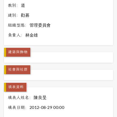
教別:
道
建別:
勸募
組織型態:
管理委員會
負責人:
林金雄
建築與飾物
社會與社群
填表資料
填表人姓名:
陳良旻
填表日期:
2012-08-29 00:00