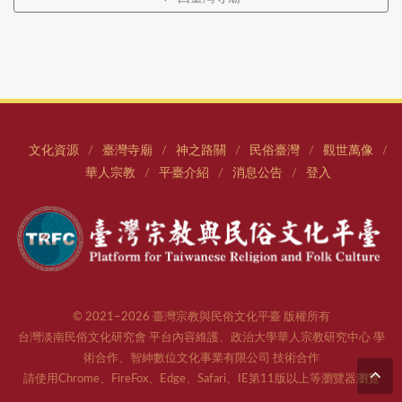
文化資源
臺灣寺廟
神之路關
民俗臺灣
觀世萬像
/
/
/
/
/
華人宗教
平臺介紹
消息公告
登入
/
/
/
© 2021–2026 臺灣宗教與民俗文化平臺 版權所有
台灣淡南民俗文化研究會 平台內容維護、政治大學華人宗教研究中心 學
術合作、智紳數位文化事業有限公司 技術合作
請使用Chrome、FireFox、Edge、Safari、IE第11版以上等瀏覽器瀏覽