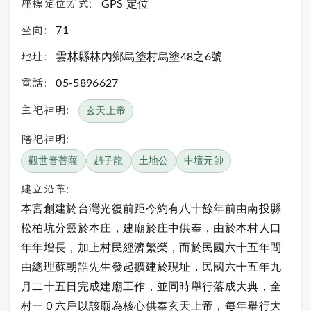
座標定位方式:
GPS 定位
坐向:
71
地址:
雲林縣林內鄉烏塗村烏塗48之6號
電話:
05-5896627
主祀神明:
玄天上帝
陪祀神明:
觀世音菩薩
趙子龍
土地公
中壇元帥
建立沿革:
本宮創建於台灣光復前距今約有八十餘年前由南投縣
松柏坑分靈於本庄，建廟於庄中供奉，由於本村人口
年年增長，加上村民經濟繁榮，而於民國六十五年間
由總理蘇朝誥先生發起擴建於現址，民國六十五年九
月二十五日完成建廟工作，並同時舉行落成大典，全
村一０六戶以該廟為核心供奉玄天上帝，每年舉行大