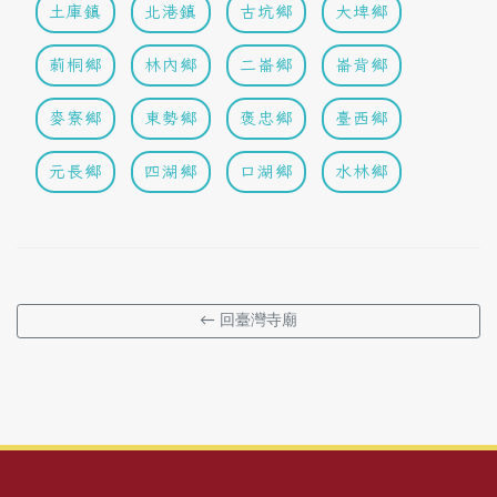
土庫鎮
北港鎮
古坑鄉
大埤鄉
莿桐鄉
林內鄉
二崙鄉
崙背鄉
麥寮鄉
東勢鄉
褒忠鄉
臺西鄉
元長鄉
四湖鄉
口湖鄉
水林鄉
← 回臺灣寺廟