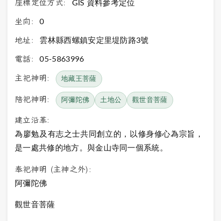
座標定位方式:
GIS 資料參考定位
坐向:
0
地址:
雲林縣西螺鎮安定里堤防路3號
電話:
05-5863996
主祀神明:
地藏王菩薩
陪祀神明:
阿彌陀佛
土地公
觀世音菩薩
建立沿革:
為廖勉及有志之士共同創立的，以修身修心為宗旨，
是一處
共修的地方
。與金山寺同一個系統。
奉祀神明 (主神之外):
阿彌陀佛
觀世音菩薩