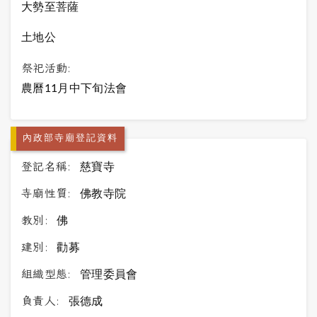
大勢至菩薩
土地公
祭祀活動:
農曆11月中下旬法會
內政部寺廟登記資料
登記名稱:
慈寶寺
寺廟性質:
佛教寺院
教別:
佛
建別:
勸募
組織型態:
管理委員會
負責人:
張德成