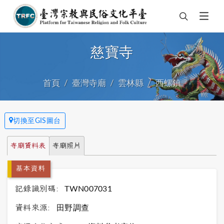
慈寶寺
首頁
臺灣寺廟
雲林縣
西螺鎮
切換至GIS圖台
寺廟資料表
寺廟照片
基本資料
記錄識別碼:
TWN007031
資料來源:
田野調查