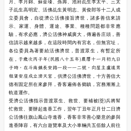
月、李月錦、蘇金瑧、孫壽、池府乩生李太平、三太
子乩生高明宏、活佛乩生黃明志、黃俊郎等十二人成
立委員會，自從濟公活佛接旨濟世，諸多善信來請
示、家運、身體、運途、事業、種種問題都非常應
驗，有求必應，濟公活佛神威廣大，傳遍各庄頭，善
信請示越來越多，在這段時間內有宮名，但無宮址，
各位委員為著要給活佛濟世，普渡眾生，有暫定所
于歲次丙子年(民國八十五年)農曆十一月初九日
在，
子時，在斗南鎮長安路一段一一二號，向屋主盧進男
租賃安座成立濟天宮
，供濟公活佛濟世，十方善信大
德有固定所在來參拜，香客遍佈各鄉鎮，宮務漸漸上
軌道運作。
受濟公活佛指示普渡眾生、救世、要補被(茭)兵將幫
忙救世、要辦起進香工作，翌年丁丑年正月廿二日濟
公活佛往旗山鳳山寺進香，香客非常善心樂意的參與
進香陣容，有六台遊覽車及大小車輛共五佰餘人前往