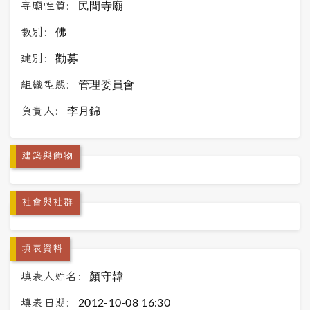
寺廟性質:
民間寺廟
教別:
佛
建別:
勸募
組織型態:
管理委員會
負責人:
李月錦
建築與飾物
社會與社群
填表資料
填表人姓名:
顏守韓
填表日期:
2012-10-08 16:30