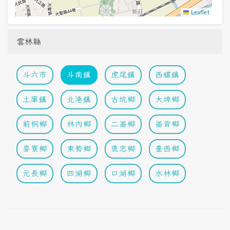
Leaflet
雲林縣
斗六市
斗南鎮
虎尾鎮
西螺鎮
土庫鎮
北港鎮
古坑鄉
大埤鄉
莿桐鄉
林內鄉
二崙鄉
崙背鄉
麥寮鄉
東勢鄉
褒忠鄉
臺西鄉
元長鄉
四湖鄉
口湖鄉
水林鄉