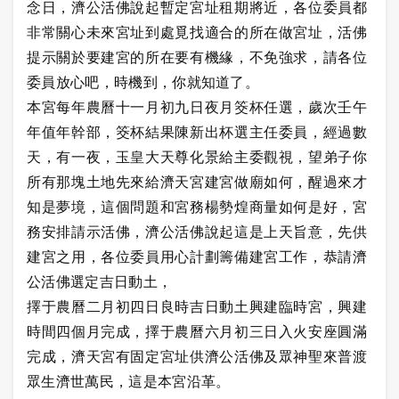
念日，濟公活佛說起暫定宮址租期將近，各位委員都
非常關心未來宮址到處覓找適合的所在做宮址，活佛
提示關於要建宮的所在要有機緣，不免強求，請各位
委員放心吧，時機到，你就知道了。
本宮每年農曆十一月初九日夜月筊杯任選，歲次壬午
年值年幹部，筊杯結果陳新出杯選主任委員，經過數
天，有一夜，玉皇大天尊化景給主委觀視，望弟子你
所有那塊土地先來給濟天宮建宮做廟如何，醒過來才
知是夢境，這個問題和宮務楊勢煌商量如何是好，宮
務安排請示活佛，濟公活佛說起這是上天旨意，先供
建宮之用，各位委員用心計劃籌備建宮工作，恭請濟
公活佛選定吉日動土，
擇于農曆二月初四日良時吉日動土興建臨時宮，興建
時間四個月完成，擇于農曆六月初三日入火安座圓滿
完成，濟天宮有固定宮址供濟公活佛及眾神聖來普渡
眾生濟世萬民，這是本宮沿革。