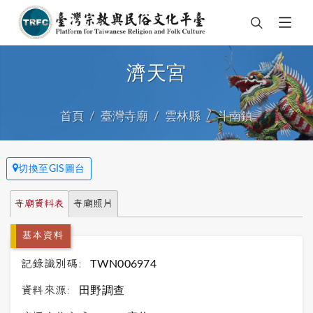
濟天宮
首頁
臺灣寺廟
雲林縣
斗南鎮
切換至GIS圖台
寺廟資料表
寺廟照片
基本資料
記錄識別碼:
TWN006974
資料來源:
田野調查