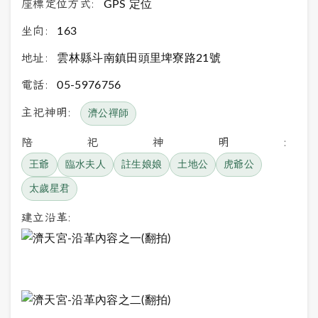
座標定位方式:
GPS 定位
坐向:
163
地址:
雲林縣斗南鎮田頭里埤寮路21號
電話:
05-5976756
主祀神明:
濟公禪師
陪祀神明:
王爺
臨水夫人
註生娘娘
土地公
虎爺公
太歲星君
建立沿革: