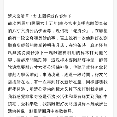
濟天宮沿革，如上圖詳述內容如下：
歲次丙辰年(民國六十五年)由今宮主黃明志雕塑奉敬
的八寸六濟公活佛金尊，現俗稱「老濟公」，在雕塑
前有一段玄奇和奧妙的事，宮主說有一次他到好友劉
順賓所經營的雕塑神明佛具店，在泡茶時，真奇怪無
風無搖從架仔掉下一塊雕塑神明用的樟木打到他的
腳，撿起來問雕刻師，這塊樟木要雕那尊神聖，師傅
說這塊要雕八寸六濟公活佛神像，他聽了就好奇拿起
雕刻刀學習雕刻，事過境遷，經過一段時間，好友的
店換所在地，有一次再到好友新所在坐，同樣那塊我
所學習過，雕濟公活佛的樟木又掉下來打到我身軀，
我就感覺非常奇怪是否濟公活佛和我有緣要到我府中
鎮宅，受我奉敬，我請雕塑好友將這塊樟木雕成濟公
活佛神像，點眼請回府中奉敬參拜。