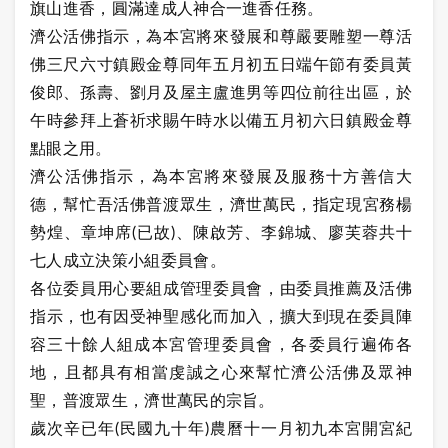
旗山進香，圓滿達成人神合一進香任務。
濟公活佛指示，為本宮將來發展和尊嚴要雕塑一尊活
佛三尺六寸鎮殿金尊同年五月初五日端午節有委員黃
俊郎、孫壽、劉月及屋主盧進男等四位前往出區，於
午時參拜上蒼祈求賜午時水以備五月初六日鎮殿金尊
點眼之用。
濟公活佛指示，為本宮將來發展及服務十方善信大
德，幫忙吾活佛普渡眾生，濟世萬民，指定現宮務楊
勢煌、章坤席(已故)、陳啟芳、李錦城、廖芙蓉共十
七人成立決策小組委員會。
各位委員用心要組成管理委員會，由委員推薦及活佛
指示，也有因受神聖感化而加入，擴大到現在委員陣
容三十餘人組成本宮管理委員會，各委員行遍佈各
地，且都具有相當虔誠之心來幫忙濟公活佛及眾神
聖，普渡眾生，濟世萬民的宗旨。
歲次辛已年(民國九十年)農曆十一月初九本宮開宮紀