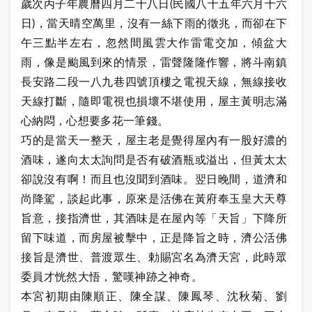
歲次丙子年農曆四月二十八日(民國八十五年六月十六
日)，當天晴空萬里，沒有一絲下雨的徵兆，而卻在下
午三點半左右，忽然間風雲大作雷電交加，傾盆大
雨，像是颱風到來的情景，雷聲隆隆作響，將斗南鎮
長安路二段一八九巷四號頂樓之電視天線，無線接收
天線打斷，隨即電視也損壞不堪使用，屋主黃明志滿
心納悶，心想要多花一筆錢。
巧的是當天一整天，屋主老是覺得屋內有一股好濃的
酒味，遂向太太詢問是否有破酒瓶或溢出，但黃太太
卻說沒有啊！而且也沒聞到酒味。翌日晚間，道濟和
尚降駕，談起此事，原來是活佛在黃府奉玉皇大天尊
旨意，接指濟世，其酒味是在屋內等「天旨」下降所
留下味道，而房屋被擊中，正是降旨之時，濟公活佛
接旨是濟世、普渡眾生、勅賜宮名為濟天宮，此時眾
委員才恍然大悟，驚嘆神跡之神奇。
本宮初期由陳順正、陳全謀、陳鳳琴、沈秋菊、劉