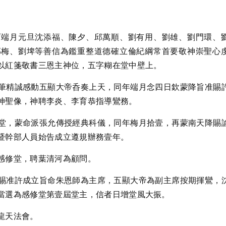
西端月元旦沈添福、陳夕、邱萬順、劉有用、劉雄、劉門環、
邱梅、劉埤等善信為鑑重整道德確立倫紀綱常首要敬神崇聖心
以紅箋敬書三恩主神位，五字糊在堂中壁上。
筆精誠感動五顯大帝呑奏上天，同年端月念四日欽蒙降旨准賜
神聖像，神聘李炎、李育恭指導鸞務。
堂，蒙命派張允傳授經典科儀，同年梅月拾壹，再蒙南天降賜
暨幹部人員始告成立遵規辦務壹年。
感修堂，聘葉清河為顧問。
賜准許成立旨命朱恩師為主席，五顯大帝為副主席按期揮鸞，
當選為感修堂第壹屆堂主，信者日增堂風大振。
龍天法會。