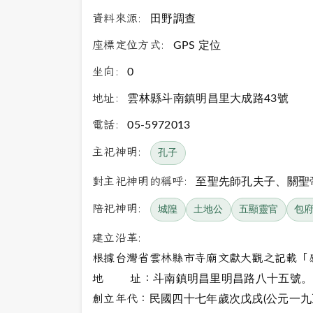
資料來源:
田野調查
座標定位方式:
GPS 定位
坐向:
0
地址:
雲林縣斗南鎮明昌里大成路43號
電話:
05-5972013
主祀神明:
孔子
對主祀神明的稱呼:
至聖先師孔夫子、關聖
陪祀神明:
城隍
土地公
五顯靈官
包
建立沿革:
根據台灣省雲林縣市寺廟文獻大觀之記載「
地 址：
斗南鎮明昌里明昌路八十五號。
創立年代：
民國四十七年歲次戊戌(公元一九