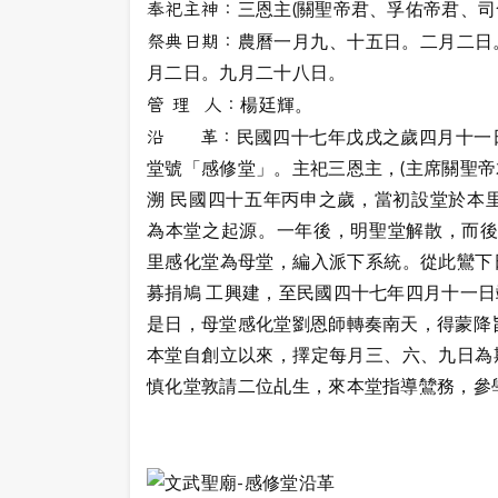
奉祀主神：
三恩主(關聖帝君、孚佑帝君、司
祭典日期：
農曆一月九、十五日。二月二日
月二日。九月二十八日。
管 理 人：
楊廷輝。
沿 革：
民國四十七年戊戌之歲四月十一
堂號「感修堂」。主祀三恩主，(主席關聖帝
溯 民國四十五年丙申之歲，當初設堂於本
為本堂之起源。一年後，明聖堂解散，而後
里感化堂為母堂，編入派下系統。從此鸞下
募捐鳩 工興建，至民國四十七年四月十一
是日，母堂感化堂劉恩師轉奏南天，得蒙降
本堂自創立以來，擇定每月三、六、九日為
慎化堂敦請二位乩生，來本堂指導鷥務，參