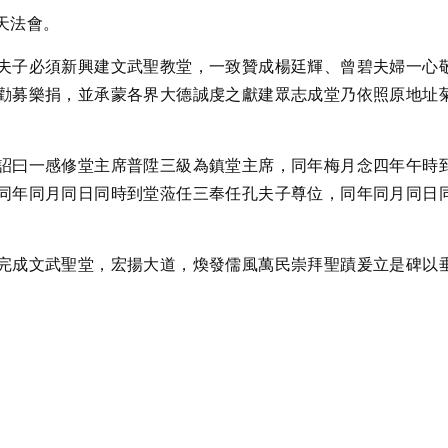
天法會。
夫子必須新興建文武聖教堂，一致贊成楊廷輝、曾碧夫婦一心
勸募樂捐，並承蒙各界大德誠虔之獻建眾志成堂乃依照原地址
詔曰一感修堂主席普陞三級為鎮堂主席，同年梅月念四年午時
同年同月同日同時到堂蒞任三奉任孔夫子尊位，同年同月同日
完成文武聖堂，宏揚大道，煥發儒風萬民崇拜聖蹟爰立是碑以