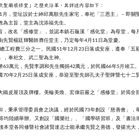
武聖廟感修堂」之歷史沿革，其詳述內容如下：
年1月，堂址設於士紳邱萬順先生家宅，奉祀「三恩主」－即關
教為主旨，堂主為沈添福先生。
降諭旨，改名「感修堂」，並認本鎮石龜溪「感化堂」為母堂，每
由先賢楊廷輝醫師膺任堂主，乃定每年4月11日為堂慶。
捐總工程費三分之一。民國51年12月23日落成安座，遵奉「五
」，奉祀文、武二聖為主神。
幣63萬元，先賢李調和先生獨捐42萬元，於民國66年5月竣工
民國70年2月25日落成安座，恭迎至聖先師孔夫子聖牌暨七十二
前大鐵皮屋頂及牌樓。美輪美煥、宏偉莊嚴之「感修堂」於焉全
和，秉承管理委員會之決議，經於民國73年創設「慈善會」，
等均陸續舉辦。又創設「國樂社」、「國學研習班」及「書法
後本堂各同修暨社會諸賢達志士能承繼先賢之善德，發揚光大