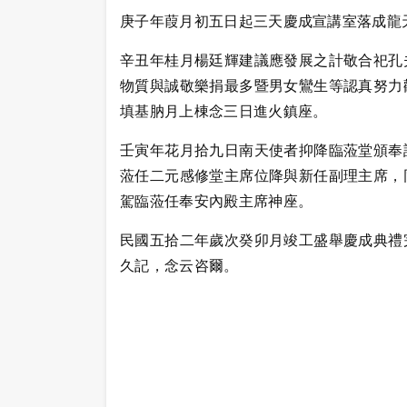
庚子年葭月初五日起三天慶成宣講室落成龍
辛丑年桂月楊廷輝建議應發展之計敬合祀孔
物質與誠敬樂捐最多暨男女鸞生等認真努力
填基肭月上棟念三日進火鎮座。
壬寅年花月拾九日南天使者抑降臨蒞堂頒奉
蒞任二元感修堂主席位降與新任副理主席，
駕臨蒞任奉安內殿主席神座。
民國五拾二年歲次癸卯月竣工盛舉慶成典禮
久記，念云咨爾。