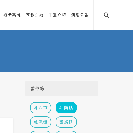
觀世萬像
宗教主題
平臺介紹
消息公告
雲林縣
斗六市
斗南鎮
虎尾鎮
西螺鎮