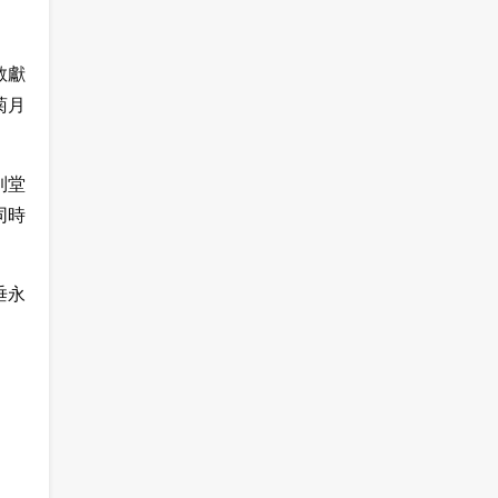
敬獻
菊月
到堂
同時
垂永