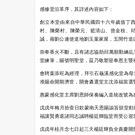
感修堂沿革序，其詳述內容如下：
創立本堂由來自中華民國四十六年歲值丁
村、陳榮村、陳榮元、籃清山、曾金枝、
誠，藉劉公連使道地劉玉葉家屋，五間竹造
崇奉香火不斷，且有諸志協助邱萬順勤練乩
堂練筆，賜號明聖堂，茲乃敬塑迎奉恩主暨
會聘葉添旺為經理，拜引石龜溪感化堂為母
准賜命開期濟世，開會遴選堂主沈添福當選
惠蒙感化堂主席劉恩師保奏編入道統改號為
戊戌年梅月拾壹日欽蒙南天恩賜諭旨頒堂勅
福讓賢勇退諸同志誠聘楊廷輝臨堂而受公迎
戊戌年桂月念七日起三天楊廷輝負全責慶開