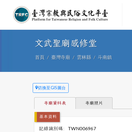
文武聖廟感修堂
首頁
臺灣寺廟
雲林縣
斗南鎮
切換至GIS圖台
寺廟資料表
寺廟照片
基本資料
記錄識別碼:
TWN006967