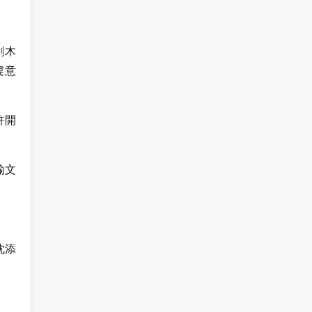
劉木
虔意
許開
諭文
沈添