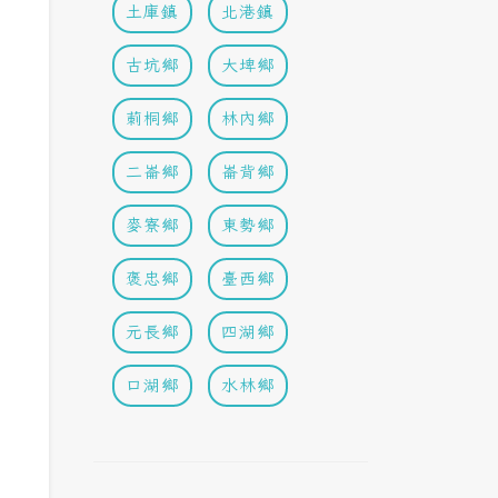
土庫鎮
北港鎮
古坑鄉
大埤鄉
莿桐鄉
林內鄉
二崙鄉
崙背鄉
麥寮鄉
東勢鄉
褒忠鄉
臺西鄉
元長鄉
四湖鄉
口湖鄉
水林鄉