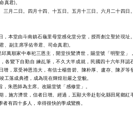
命真君)。
。三月二日。四月十四、十五日。五月十三日。六月二十四日
日，本堂由斗南鎮石龜里母堂感化堂分堂，授而創立聖於現址
君、副主席孚佑帝君、司命真君)。
里邱萬順家中奉祀三恩主，開堂扶鸞濟世，賜堂號「明聖堂」
，各鸞下自勤自 練乩筆，不久大半成就，民國四十六年拜認
日增，眾受神恩浩大，有信士楊曾碧、陳朴厚、盧存、陳歹等
日竣工落成典禮，成為現在輝煌壯嚴之堂貌。
旨，朱恩師為主席。改賜堂號「感修堂」。
期，施方濟世，信者日增。經過，五顯大帝赴彰化縣田尾鄉紅
學者有四十多人，幸得很快的學成鸞務。