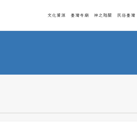
文化資源
臺灣寺廟
神之路關
民俗臺灣