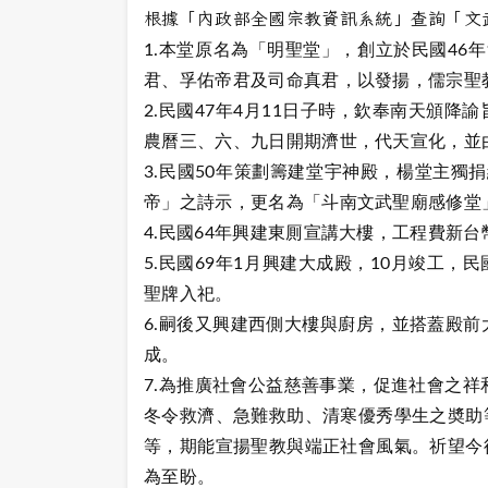
根據「內政部全國宗教資訊系統」查詢「文
1.本堂原名為「明聖堂」，創立於民國46
君、孚佑帝君及司命真君，以發揚，儒宗聖
2.民國47年4月11日子時，欽奉南天頒
農曆三、六、九日開期濟世，代天宣化，並
3.民國50年策劃籌建堂宇神殿，楊堂主獨
帝」之詩示，更名為「斗南文武聖廟感修堂
4.民國64年興建東厠宣講大樓，工程費新台
5.民國69年1月興建大成殿，10月竣工，
聖牌入祀。
6.嗣後又興建西側大樓與廚房，並搭蓋殿
成。
7.為推廣社會公益慈善事業，促進社會之祥
冬令救濟、急難救助、清寒優秀學生之奬助
等，期能宣揚聖教與端正社會風氣。祈望今
為至盼。