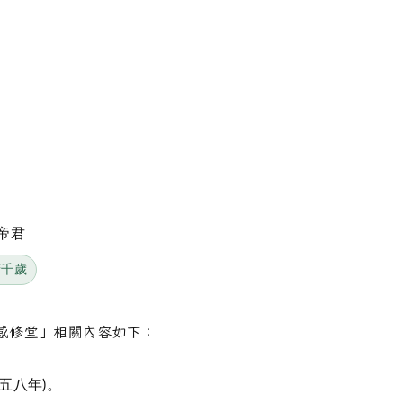
帝君
府千歲
感修堂」相關內容如下：
五八年)。