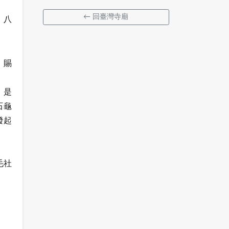
← 回臺灣寺廟
。八
。賜
，是
石龜
發起
毛社