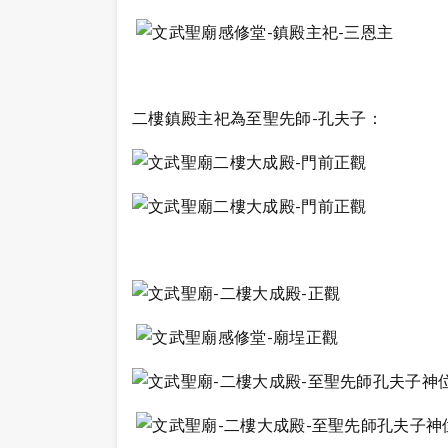
二樓鎮殿主祀為至聖先師-孔夫子：