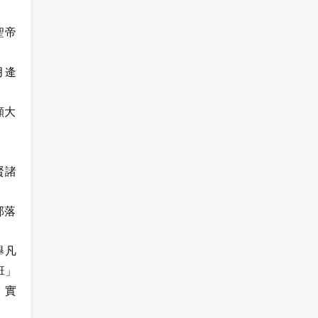
聖帝
月逄
顯大
。
賢諸
部落
舉凡
班」
，實