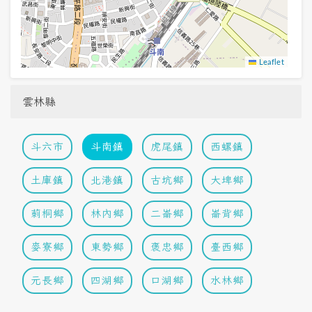
Leaflet
雲林縣
斗六市
斗南鎮
虎尾鎮
西螺鎮
土庫鎮
北港鎮
古坑鄉
大埤鄉
莿桐鄉
林內鄉
二崙鄉
崙背鄉
麥寮鄉
東勢鄉
褒忠鄉
臺西鄉
元長鄉
四湖鄉
口湖鄉
水林鄉