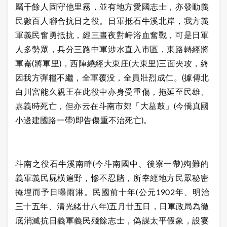
屬千餘人固守他里霧，並有地方愛國志士，亦發動義
民數百人聯合抗日之役。日軍抵石牛溪北岸，我方義
軍義民奮勇抵抗，經三晝夜對峙浴血奮戰，可是日軍
人多勢眾，兵分三路中軍涉水直入市區，東路轉經將
軍崙(將軍里)，西陣繞經大東庄(大東里)三面夾攻，終
因我方彈糧不繼，全軍覆没，全員壯烈成仁。(據傳北
白川宮能久親王在此役中亦身受重傷，拖延至民雄、
嘉義時死亡，但亦云在斗南市郊「大墓鼓」(今僑真國
小邊建國路一帶)即告傷重不治死亡)。
斗南之役石牛溪南畔(今斗南國中、後寮一帶)殉難的
義軍義民屍橫遍野，慘不忍賭，所幸經地方民眾秘密
掩埋而予日曝雨淋。民國前十年(公元1902年、明治
三十五年、清光緒廿八年)五月廿五日，日軍政局為徹
底消滅抗日義軍義民殘餘志士，偽謀太平假象，設宴