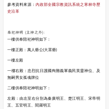
參考資料來源：
內政部全國宗教資訊系統之寒林寺歷
史沿革
奉祀神明 (主神之外):
一樓供奉陪祀神明如下：
一樓正殿：萬人爺公(大眾爺)
一樓左殿
一樓右殿：忠烈抗日護國殉難義軍義民英靈神位、及
無嗣男女孤魂牌位
二樓供奉陪祀神明如下：
左殿：由左至右分別為秦廣明王、楚江明王、宋帝明
王、五官明王、閻羅明王