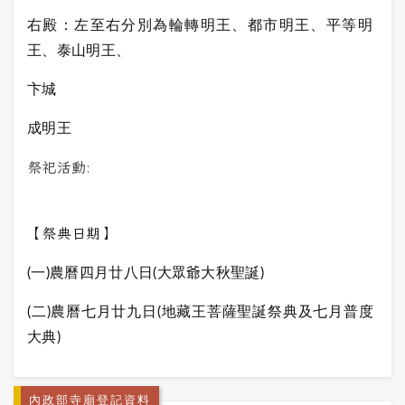
右殿：左至右分別為輪轉明王、都市明王、平等明
王、泰山明王、
卞城
成明王
祭祀活動:
【祭典日期】
(一)農曆四月廿八日(大眾爺大秋聖誕)
(二)農曆七月廿九日(地藏王菩薩聖誕祭典及七月普度
大典)
內政部寺廟登記資料