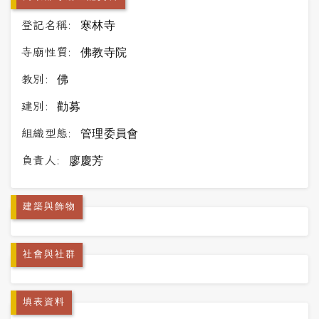
登記名稱:
寒林寺
寺廟性質:
佛教寺院
教別:
佛
建別:
勸募
組織型態:
管理委員會
負責人:
廖慶芳
建築與飾物
社會與社群
填表資料