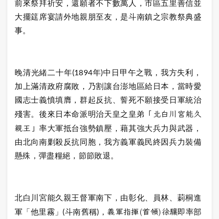
前來祭拜祈安，還願者不下數萬人，市區五里善信並
大擺筳席宴請外地親朋至友，是斗南鎮之宗教祭典盛
事。
晚清光緒二十年(1894年)中日甲午之戰，我方失利，
加上滿清政府腐敗，乃割讓台澎地區給日本，當時愛
國志士義憤填膺，群起反抗、誓死不願接受日軍統治
「北白川宮能久
殘害。後來日本命派明治天皇之皇弟
親王」
率大軍抵台強勢鎮壓，藉其強大兵力與武器，
由北向南剿殺反抗同胞，我方義軍義民終因兵力裝備
懸殊，彈盡糧絕，節節敗退。
北白川宮能久親王督軍南下，由彰化、員林、莿桐進
義軍指揮(首領)徐驤
軍「他里霧」(斗南舊稱)，
即率部