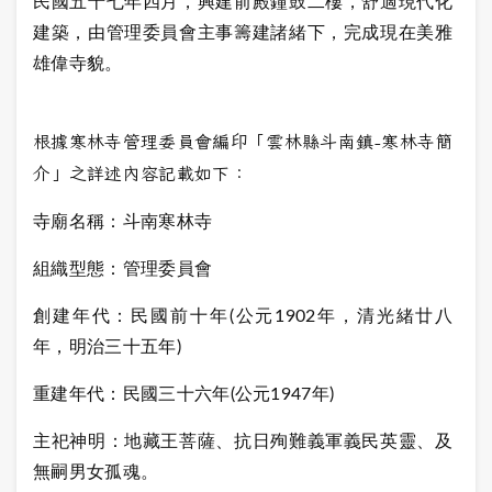
民國五十七年四月，興建前殿鐘鼓二樓，舒適現代化
建築，由管理委員會主事籌建諸緒下，完成現在美雅
雄偉寺貌。
根據
寒林寺管理委員會編印
「雲林縣斗南鎮-寒林寺簡
介」之
詳述內容記載如下：
寺廟名稱：斗南寒林寺
組織型態：管理委員會
創建年代：民國前十年(公元1902年，清光緒廿八
年，明治三十五年)
重建年代：民國三十六年(公元1947年)
主祀神明：地藏王菩薩、抗日殉難義軍義民英靈、及
無嗣男女孤魂。