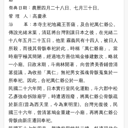
祭典日期：
農曆四月二十八日、七月三十日。
管 理 人：
高慶承
沿 革：
本寺主祀地藏王菩薩，及合祀萬仁爺公。
傳說光緒末葉，清廷將台灣割讓日本之後，在光緒二
十八年五月二十五日，他里 霧義民有十四人，被日人
所殺，而後其骨骸奉祀於此，時稱「萬仁爺廟」。當
時廟宇極其簡陋，經過地方善信鳩金修建數次，略就
一小廟。日政末期，斗南林開著， 向曾濟美香鋪曾清
篡提議，為收拾「萬仁」無祀男女孤魂骨骸蒐集於一
所奉祀。因此，合祀萬仁爺公於一廟。
民國二十六年間，日本實行皇民化運動，斗六郡中松
乙彥強命拆除廟宇，時遭遇毀廢，將萬仁爺公骨骸疏
於新庄(昔為西天里，今為東明里)。台灣光復後，民
國三十六年，曾清篡鳩金重建一小廟，再將萬仁爺公
骨骸由新庄遷回奉祀。