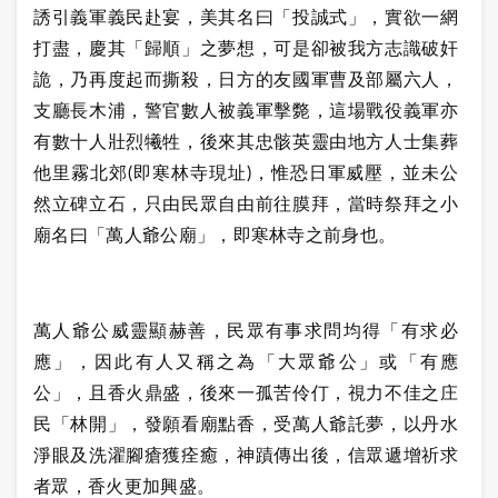
誘引義軍義民赴宴，美其名曰「投誠式」，實欲一網
打盡，慶其「歸順」之夢想，可是卻被我方志識破奸
詭，乃再度起而撕殺，日方的友國軍曹及部屬六人，
支廳長木浦，警官數人被義軍擊斃，這場戰役義軍亦
有數十人壯烈犧牲，後來其忠骸英靈由地方人士集葬
他里霧北郊(即寒林寺現址)，惟恐日軍威壓，並未公
然立碑立石，只由民眾自由前往膜拜，當時祭拜之小
廟名曰「萬人爺公廟」，即寒林寺之前身也。
萬人爺公威靈顯赫善，民眾有事求問均得「有求必
應」，因此有人又稱之為「大眾爺公」或「有應
公」，且香火鼎盛，後來一孤苦伶仃，視力不佳之庄
民「林開」，發願看廟點香，受萬人爺託夢，以丹水
淨眼及洗濯腳瘡獲痊癒，神蹟傳出後，信眾遞增祈求
者眾，香火更加興盛。