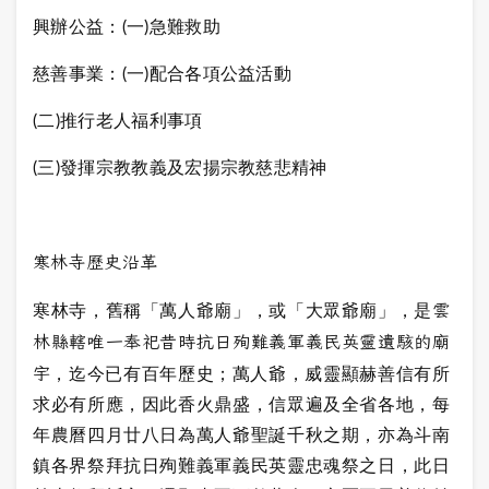
興辦公益：(一)急難救助
慈善事業：(一)配合各項公益活動
(二)推行老人福利事項
(三)發揮宗教教義及宏揚宗教慈悲精神
寒林寺歷史沿革
雲
寒林寺，舊稱「萬人爺廟」，或「大眾爺廟」，是
林縣轄唯一奉祀昔時抗日殉難義軍義民英靈遺駭的廟
宇
，迄今已有百年歷史；萬人爺，威靈顯赫善信有所
求必有所應，因此香火鼎盛，信眾遍及全省各地，每
年農曆四月廿八日為萬人爺聖誕千秋之期，亦為斗南
鎮各界祭拜抗日殉難義軍義民英靈忠魂祭之日，此日