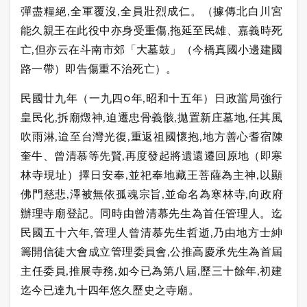
彈盡糧絕,全軍覆沒,全員壯烈成仁。（據傳北白川宮
能久親王在此役中亦身受重傷,拖延至民雄、嘉義時死
亡,但亦云在斗南市郊「大墓鼓」（今橋真國小邊建國
路一帶）即告傷重不治死亡）。
民國廿九年（一九四○年,昭和十五年）日政當局強行
皇民化,拆廟燬神,迫遷忠骨義骸,拋置新庄墓地,任其風
吹雨淋,迨至台灣光復,重返祖國懷抱,地方善心耆宿陳
奎牛、曾清慕等先賢,再度發起將遺還遷回原地（即寒
林寺現址）擇日安奉,並祀奉地藏王菩薩為主神,以顯
佛門慈悲,澤被無依孤魂宗旨,並命名為寒林寺,向政府
辦理寺廟登記。同時由曾清慕先生為首任管理人。迄
民國五十六年,管理人曾清慕先生哲逝,乃由地方士紳
籌開信徒大會成立管理委員會,公推高慶承先生為首屆
主任委員,推展寺務,如今已為第八屆,歷三十餘年,初建
迄今已達九十四年悠久歷史之寺廟。