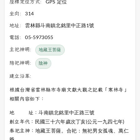
座標定位方式:
GPS 定位
坐向:
314
地址:
雲林縣斗南鎮北銘里中正路1號
電話:
05-5973055
主祀神明:
地藏王菩薩
陪祀神明:
陰神
建立沿革:
根據台灣省雲林縣市寺廟文獻大觀之記載「寒林寺」
相關內容如下：
地 址：
斗南鎮北銘里中正路三號
創立年代：
民國三十六年歲次丁亥(公元一九四七年)
奉祀主神：
地藏王菩薩。合祀：無祀男女孤魂、萬仁
爺