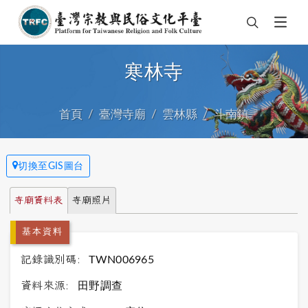
寒林寺
首頁
臺灣寺廟
雲林縣
斗南鎮
切換至GIS圖台
寺廟資料表
寺廟照片
基本資料
記錄識別碼:
TWN006965
資料來源:
田野調查