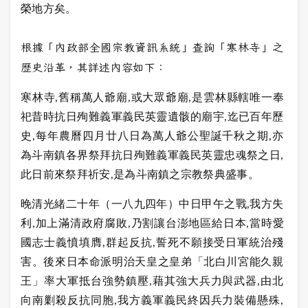
榮地方矣。
根據「內政部全國宗教資訊系統」查詢「寒林寺」之
歷史沿革，其詳述內容如下：
寒林寺,舊稱萬人爺廟,或大眾爺廟,是雲林縣轄唯一奉
祀昔時抗日殉難義軍義民英靈遺骸的廟宇,迄已百年歷
史,每年農曆四月廿八日為萬人爺公聖誕千秋之期,亦
為斗南鎮各界祭拜抗日殉難義軍義民英靈忠魂祭之日,
此日前來祭拜祈安,是為斗南鎮之宗教祭典盛事。
晚清光緒二十年（一八九四年）中日甲午之戰,我方失
利,加上滿清政府腐敗,乃割讓台澎地區給日本,當時愛
國志士義憤填膺,群起反抗,誓死不願接受日軍統治殘
害。後來日本命派明治天皇之皇弟「北白川宮能久親
王」率大軍抵台強勢鎮壓,藉其強大兵力與武器,由北
向南剿殺反抗同胞,我方義軍義民終因兵力裝備懸殊,