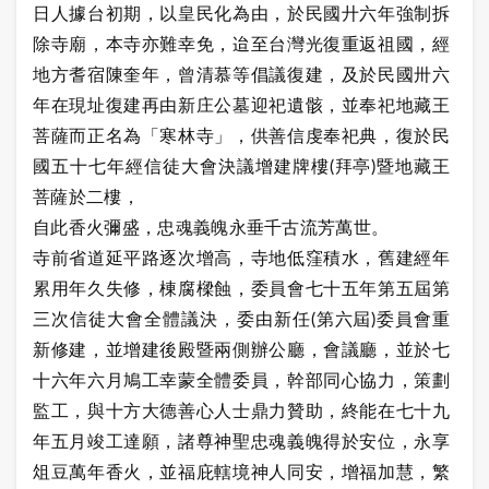
日人據台初期，以皇民化為由，於民國廾六年強制拆
除寺廟，本寺亦難幸免，迨至台灣光復重返祖國，經
地方耆宿陳奎年，曾清慕等倡議復建，及於民國卅六
年在現址復建再由新庄公墓迎祀遺骸，並奉祀地藏王
菩薩而正名為「寒林寺」，供善信虔奉祀典，復於民
國五十七年經信徒大會決議增建牌樓(拜亭)暨地藏王
菩薩於二樓，
自此香火彌盛，忠魂義魄永垂千古流芳萬世。
寺前省道延平路逐次增高，寺地低窪積水，舊建經年
累用年久失修，棟腐樑蝕，委員會七十五年第五屆第
三次信徒大會全體議決，委由新任(第六屆)委員會重
新修建，並增建後殿暨兩側辦公廳，會議廳，並於七
十六年六月鳩工幸蒙全體委員，幹部同心協力，策劃
監工，與十方大德善心人士鼎力贊助，終能在七十九
年五月竣工達願，諸尊神聖忠魂義魄得於安位，永享
俎豆萬年香火，並福庇轄境神人同安，增福加慧，繁