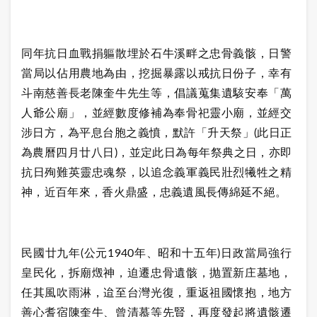
同年抗日血戰捐軀散埋於石牛溪畔之忠骨義骸，日警
當局以佔用農地為由，挖掘暴露以戒抗日份子，幸有
斗南慈善長老陳奎牛先生等，倡議蒐集遺駭安奉「萬
人爺公廟」，並經數度修補為奉骨祀靈小廟，並經交
涉日方，為平息台胞之義憤，默許「升天祭」(此日正
為農曆四月廿八日)，並定此日為每年祭典之日，亦即
抗日殉難英靈忠魂祭，以追念義軍義民壯烈犧牲之精
神，近百年來，香火鼎盛，忠義遺風長傳綿延不絕。
民國廿九年(公元1940年、昭和十五年)日政當局強行
皇民化，拆廟燬神，迫遷忠骨遺骸，抛置新庄墓地，
任其風吹雨淋，迨至台灣光復，重返祖國懷抱，地方
善心耆宿陳奎牛、曾清慕等先賢，再度發起將遺骸遷