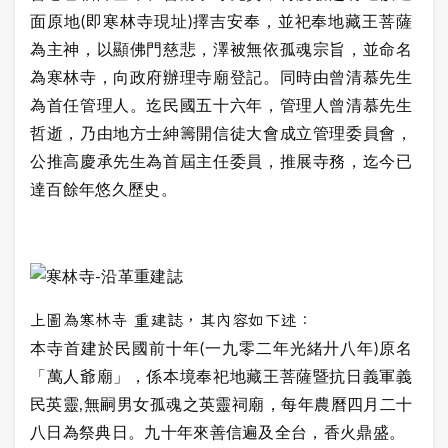
面原地(即寒林寺現址)擇吉安奉，並祀奉地藏王菩薩
為主神，以顯佛門慈悲，澤被無依孤魂宗旨，並命名
為寒林寺，向政府辦理寺廟登記。同時由曾清慕先生
為首任管理人。迄民國五十六年，管理人曾清慕先生
哲逝，乃由地方士紳籌開信徒大會成立管理委員會，
公推高慶承先生為首屆主任委員，推展寺務，迄今已
達百餘年悠久歷史。
上圖為寒林寺 重建誌，其內容如下述：
本寺首建於民國前十年(一九零二年光緒廾八年)原名
「萬人爺廟」，係本境奉祀地藏王菩薩暨抗日義軍義
民英靈,無嗣男女孤魂之英靈祠廟，每年農曆四月二十
八日為祭典日。九十年來善信遍及全台，香火鼎盛。