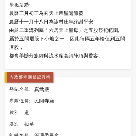
祭祀活動:
農曆三月初三為玄天上帝聖誕節慶
農曆十一月十八日為該村庄年終謝平安
由於二重溝列屬「六房天上聖母」之五股祭祀範圍,
屬於五間厝股下小爐之一，因此每隔五年輪值到五間
厝股，
都會舉辦分旗腳與流水席宴請陣頭與香客。
內政部寺廟登記資料
登記名稱:
真武殿
寺廟性質:
民間寺廟
教別:
道
建別:
勸募
組織型態:
管理委員會