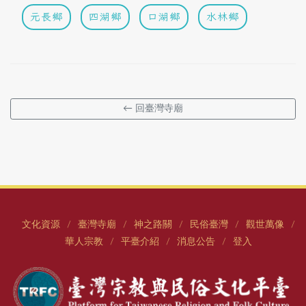
元長鄉
四湖鄉
口湖鄉
水林鄉
← 回臺灣寺廟
文化資源
臺灣寺廟
神之路關
民俗臺灣
觀世萬像
/
/
/
/
/
華人宗教
平臺介紹
消息公告
登入
/
/
/