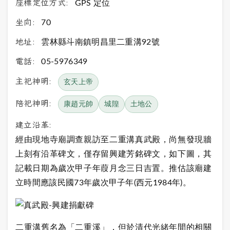
座標定位方式:
GPS 定位
坐向:
70
地址:
雲林縣斗南鎮明昌里二重溝92號
電話:
05-5976349
主祀神明:
玄天上帝
陪祀神明:
康趙元帥
城隍
土地公
建立沿革:
經由現地寺廟調查親訪至二重溝真武殿，尚無發現牆
上刻有沿革碑文，僅存留興建芳銘碑文，如下圖，其
記載日期為歲次甲子年葭月念三日吉置。推估該廟建
立時間應該民國73年歲次甲子年(西元1984年)。
二重溝舊名為「二重溪」，但於清代光緒年間的相關