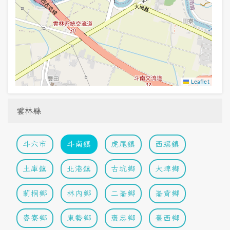
Leaflet
雲林縣
斗六市
斗南鎮
虎尾鎮
西螺鎮
土庫鎮
北港鎮
古坑鄉
大埤鄉
莿桐鄉
林內鄉
二崙鄉
崙背鄉
麥寮鄉
東勢鄉
褒忠鄉
臺西鄉