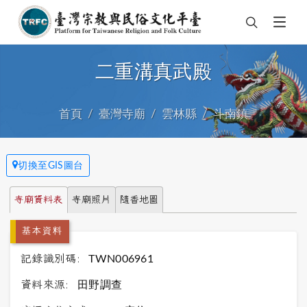
二重溝真武殿
首頁
臺灣寺廟
雲林縣
斗南鎮
切換至GIS圖台
寺廟資料表
寺廟照片
隨香地圖
基本資料
記錄識別碼:
TWN006961
資料來源:
田野調查