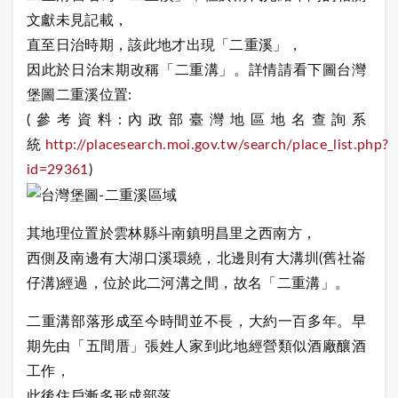
文獻未見記載，
直至日治時期，該此地才出現「二重溪」，
因此於日治末期改稱「二重溝」。
詳情請看下圖台灣
堡圖二重溪位置:
(參考資料:內政部臺灣地區地名查詢系
統
http://placesearch.moi.gov.tw/search/place_list.php?
id=29361
)
其地理位置於雲林縣斗南鎮明昌里之西南方，
西側及南邊有大湖口溪環繞，北邊則有大溝圳(舊社崙
仔溝)經過，位於此二河溝之間，故名「二重溝」。
二重溝部落形成至今時間並不長，大約一百多年。早
期先由「五間厝」張姓人家到此地經營類似酒廠釀酒
工作，
此後住戶漸多形成部落。