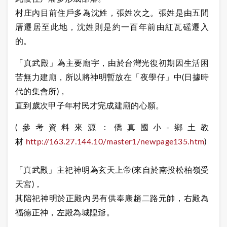
村庄內目前住戶多為沈姓，張姓次之。張姓是由五間
厝遷居至此地，沈姓則是約一百年前由紅瓦磘遷入
的。
「真武殿」為主要廟宇，由於
台灣光復初期因生活困
苦無力建廟，所以將神明暫放在「夜學仔」中(日據時
代的集會所)，
直到
歲次甲子年
村民才完成建廟的心願。
(參考資料來源：僑真國小-鄉土教
材
http://163.27.144.10/master1/newpage135.htm
)
「真武殿」
主祀神明為玄天上帝(來自於南投松柏嶺受
天宮)，
其陪祀神明於正殿內另有供奉康趙二路元帥，右殿為
福德正神，左殿為城隍爺。