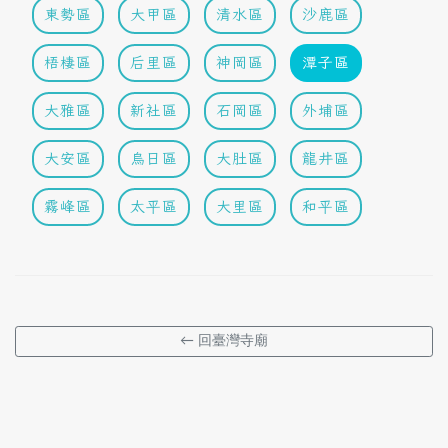
東勢區
大甲區
清水區
沙鹿區
梧棲區
后里區
神岡區
潭子區
大雅區
新社區
石岡區
外埔區
大安區
烏日區
大肚區
龍井區
霧峰區
太平區
大里區
和平區
← 回臺灣寺廟