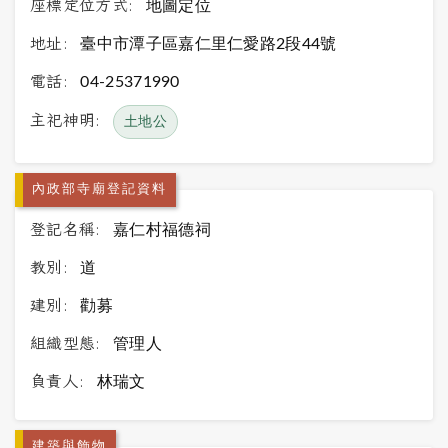
座標定位方式:
地圖定位
地址:
臺中市潭子區嘉仁里仁愛路2段44號
電話:
04-25371990
主祀神明:
土地公
內政部寺廟登記資料
登記名稱:
嘉仁村福德祠
教別:
道
建別:
勸募
組織型態:
管理人
負責人:
林瑞文
建築與飾物