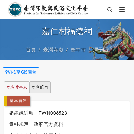
嘉仁村福德祠
首頁
臺灣寺廟
臺中市
潭子區
切換至GIS圖台
寺廟資料表
寺廟照片
基本資料
記錄識別碼:
TWN006523
資料來源:
政府官方資料