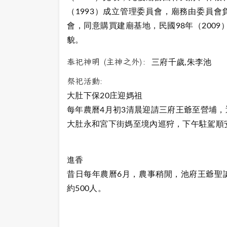
（1993）成立管理委員會，廟務由委員會負
會，同意購買建廟基地，民國98年（2009）
貌。
奉祀神明 (主神之外):
三府千歲,朱李池
祭祀活動:
大肚下保20庄迎媽祖
每年農曆4月初3清晨迎請三府王爺至營埔
大肚永和宮下街媽至境內巡狩，下午駐駕順
進香
昔日每年農曆6月，農事稍閒，池府王爺聖
約500人。