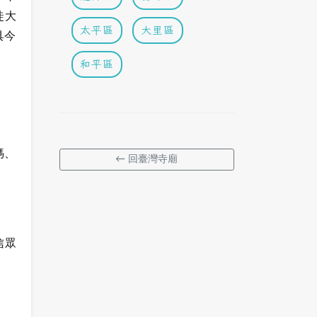
徒大
太平區
大里區
具今
和平區
媽、
← 回臺灣寺廟
信眾