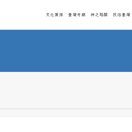
文化資源
臺灣寺廟
神之路關
民俗臺灣