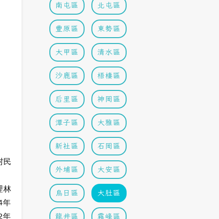
南屯區
北屯區
豐原區
東勢區
大甲區
清水區
沙鹿區
梧棲區
后里區
神岡區
潭子區
大雅區
新社區
石岡區
村民
外埔區
大安區
理林
烏日區
大肚區
4年
龍井區
霧峰區
2年