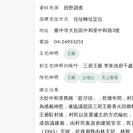
資料來源:
田野調查
座標定位方式:
住址轉址定位
地址:
臺中市大肚區中和里中和路3號
電話:
04-26933251
主祀神明:
王爺
對主祀神明的稱呼:
三府王爺 李朱池府千歲
陪祀神明:
王爺
土地公
天上聖母
建立沿革:
大肚中和里舊稱「籃仔頭」，乾隆年間，村
為感戴神恩，遂協議迎請三府王爺香火回鄉
王爺駐村後，村民以筊選爐主的方式輪祀，後
成倡議建廟，由村民集資創建順安宮，民國
（1965）完竣，此後廟務由林天財、林根