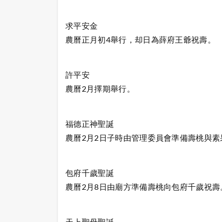
求平安金
農曆正月初4舉行，却日為薛府王爺祝壽。
許平安
農曆2月擇期舉行。
福德正神聖誕
農曆2月2日子時由管理委員會準備壽桃與
包府千歲聖誕
農曆2月8日由廟方準備壽桃向包府千歲祝壽