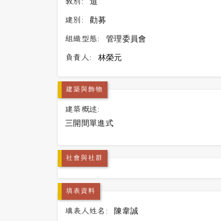
教別:
道
建別:
勸募
組織型態:
管理委員會
負責人:
林榮元
建築與飾物
建築概述:
三開間單進式
社會與社群
填表資料
填表人姓名:
陳韋誠