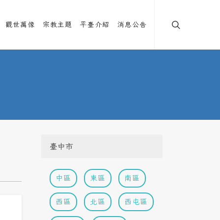
觀世萬像
宗教主題
平臺介紹
消息公告
臺中市
中區
東區
南區
西區
北區
西屯區