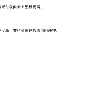
素果付表向天上聖母祝壽。
平安龜，並聘請歌仔戲班演戲酬神。