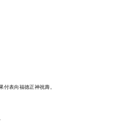
素果付表向福德正神祝壽。
。