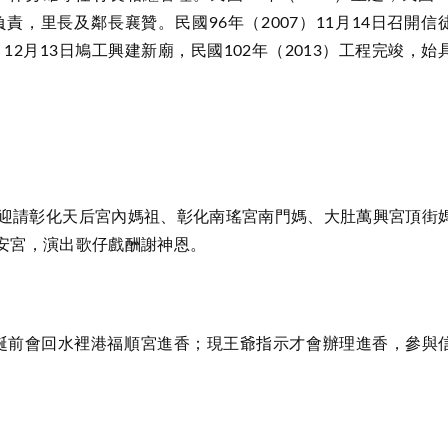
責，里長及鄰長襄贊。民國96年（2007）11月14日召開信
12月13日鳩工興建新廟，民國102年（2013）工程完竣，始
，迎請彰化天后宮內媽祖、彰化南瑤宮南門媽、大肚萬興宮頂街
安宮，演出歌仔戲酬謝神恩。
誕前會回水裡港福順宮進香；現王爺指示才會辦理進香，參與