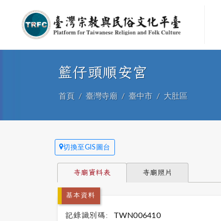
籃仔頭順安宮
首頁
臺灣寺廟
臺中市
大肚區
切換至GIS圖台
寺廟資料表
寺廟照片
基本資料
記錄識別碼:
TWN006410