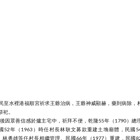
民至水裡港福順宮祈求王爺治病，王爺神威顯赫，藥到病除，
祭祀。
因眾善信感於爐主宅中，祈拜不便，乾隆55年（1790）總
52年（1963）時任村長林耿文募款重建土埆廟體，民國5
、林勇雄等任村長相繼管理。民國66年（1977）重建，民國8