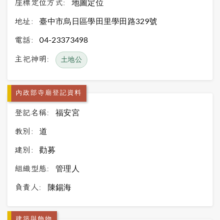
座標定位方式:
地圖定位
地址:
臺中市烏日區學田里學田路329號
電話:
04-23373498
主祀神明:
土地公
內政部寺廟登記資料
登記名稱:
福安宮
教別:
道
建別:
勸募
組織型態:
管理人
負責人:
陳錫海
建築與飾物