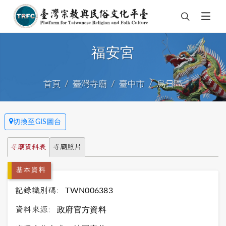
福安宮
首頁
臺灣寺廟
臺中市
烏日區
切換至GIS圖台
寺廟資料表
寺廟照片
基本資料
記錄識別碼:
TWN006383
資料來源:
政府官方資料