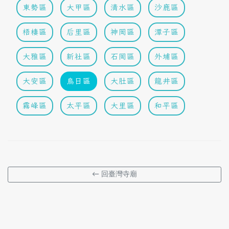
東勢區
大甲區
清水區
沙鹿區
梧棲區
后里區
神岡區
潭子區
大雅區
新社區
石岡區
外埔區
大安區
烏日區
大肚區
龍井區
霧峰區
太平區
大里區
和平區
← 回臺灣寺廟