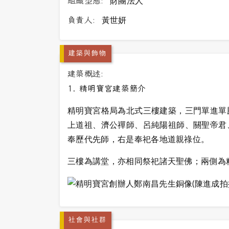
組織型態:
財團法人
負責人:
黃世妍
建築與飾物
建築概述:
1.
精明寶宮建築簡介
精明寶宮格局為北式三樓建築，三門單進單
上道祖、濟公禪師、呂純陽祖師、關聖帝君
奉歷代先師，右是奉祀各地道親祿位。
三樓為講堂，亦相同祭祀諸天聖佛；兩側為
社會與社群