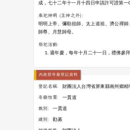
成，七十二年十一月十四日申請許可證第一
奉祀神明 (主神之外):
明明上帝、彌勒祖師、太上道祖、濟公禪師
師尊、月慧師母。
祭祀活動:
週年慶，每年十月二十一日，禮佛參
內政部寺廟登記資料
登記名稱:
財團法人台灣省屏東縣南州鄉精
寺廟性質:
一貫道
教別:
一貫道
建別:
勸募