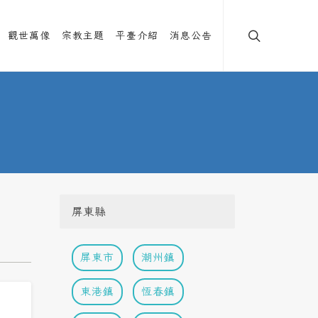
觀世萬像
宗教主題
平臺介紹
消息公告
屏東縣
屏東市
潮州鎮
東港鎮
恆春鎮