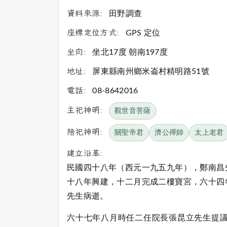
資料來源:
田野調查
座標定位方式:
GPS 定位
坐向:
坐北17度 朝南197度
地址:
屏東縣南州鄉米崙村精明路51號
電話:
08-8642016
主祀神明:
觀世音菩薩
陪祀神明:
關聖帝君
濟公禪師
太上老君
建立沿革:
民國四十八年（西元一九五九年），鄭南昌
十八年興建，十二月完成二樓寶宮，六十四
先生病逝。
六十七年八月時任二任院長張昆立先生提