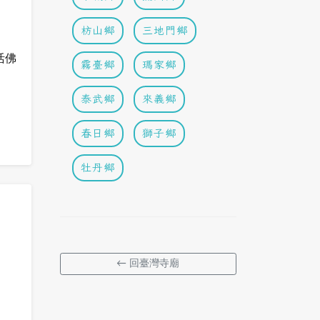
枋山鄉
三地門鄉
活佛
霧臺鄉
瑪家鄉
泰武鄉
來義鄉
春日鄉
獅子鄉
牡丹鄉
← 回臺灣寺廟