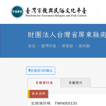
財團法人台灣省屏東縣
首頁
臺灣寺廟
屏東縣
南州鄉
切換至GIS圖台
寺廟資料表
寺廟照片
基本資料
記錄識別碼:
TWN005135