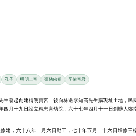
孔子
明明上帝
彌勒佛祖
孚佑帝君
先生發起創建精明寶宮，後向林邊李知高先生購現址土地，民
年四月十九日設立精忠育幼院，六十七年四月十一日創辦人鄭
議修建，六十八年二月六日動工，七十年五月二十六日增修三