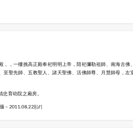
殿，，一樓挑高正殿奉祀明明上帝，陪祀彌勒祖師、南海古佛
、至聖先師、五教聖人、諸天聖佛、活佛師尊、月慧師母，左
精忠育幼院之廂房。