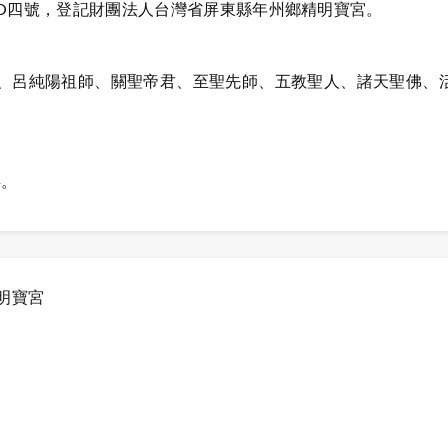
O四號，登記財團法人台灣省屏東縣年州鄉精明寶宮。
、呂純陽祖師、關聖帝君、至聖先師、五教聖人、諸天聖佛、
拜。
明寶宮