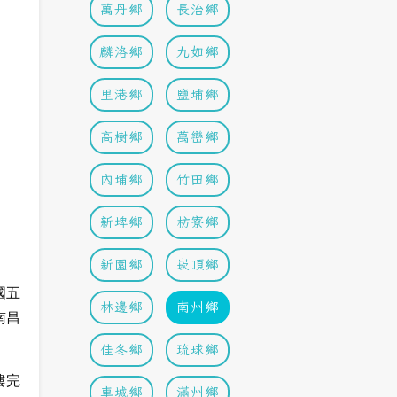
萬丹鄉
長治鄉
麟洛鄉
九如鄉
里港鄉
鹽埔鄉
高樹鄉
萬巒鄉
內埔鄉
竹田鄉
新埤鄉
枋寮鄉
新園鄉
崁頂鄉
國五
林邊鄉
南州鄉
南昌
佳冬鄉
琉球鄉
樓完
車城鄉
滿州鄉