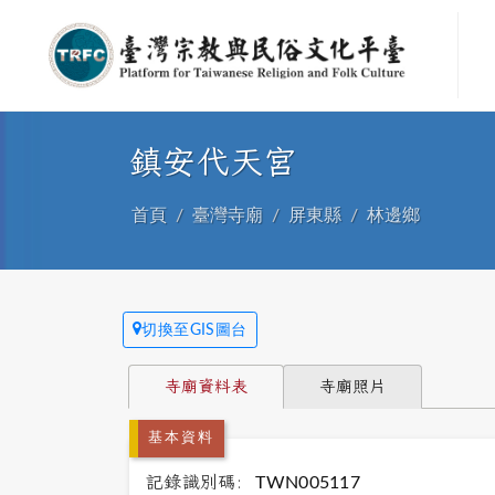
鎮安代天宮
首頁
臺灣寺廟
屏東縣
林邊鄉
切換至GIS圖台
寺廟資料表
寺廟照片
基本資料
記錄識別碼:
TWN005117