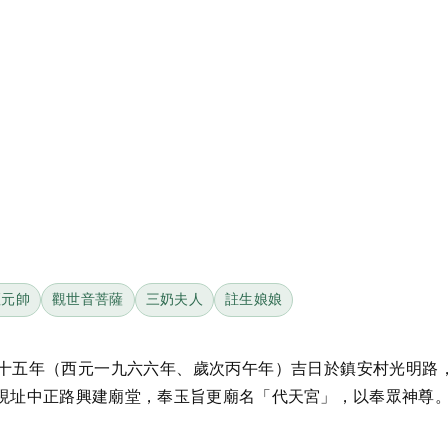
壇元帥
觀世音菩薩
三奶夫人
註生娘娘
十五年（西元一九六六年、歲次丙午年）吉日於鎮安村光明路
現址中正路興建廟堂，奉玉旨更廟名「代天宮」，以奉眾神尊