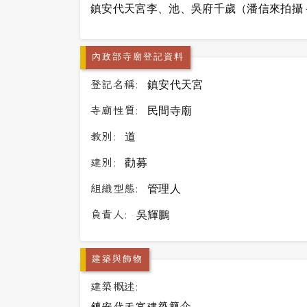
鎮安代天宮李、池、吳府千歲（潘信來拍攝－201
內政部寺廟登記資料
登記名稱:
鎮安代天宮
寺廟性質:
民間寺廟
教別:
道
建別:
勸募
組織型態:
管理人
負責人:
吳輝鵬
建築與飾物
建築概述:
鎮安代天宮建築簡介