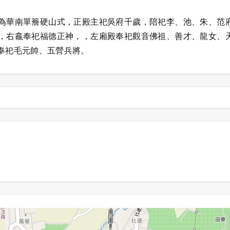
為華南單簷硬山式，正殿主祀吳府千歲，陪祀李、池、朱、范
，右龕奉祀福德正神，，左廂殿奉祀觀音佛祖、善才、龍女、
奉祀毛元帥、五營兵將。