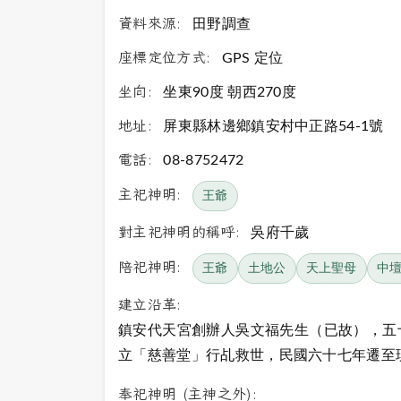
資料來源:
田野調查
座標定位方式:
GPS 定位
坐向:
坐東90度 朝西270度
地址:
屏東縣林邊鄉鎮安村中正路54-1號
電話:
08-8752472
主祀神明:
王爺
對主祀神明的稱呼:
吳府千歲
陪祀神明:
王爺
土地公
天上聖母
中
建立沿革:
鎮安代天宮創辦人吳文福先生（已故），五
立「慈善堂」行乩救世，民國六十七年遷至
奉祀神明 (主神之外):