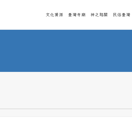
文化資源
臺灣寺廟
神之路關
民俗臺灣