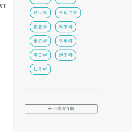
德正
枋山鄉
三地門鄉
霧臺鄉
瑪家鄉
泰武鄉
來義鄉
春日鄉
獅子鄉
牡丹鄉
← 回臺灣寺廟