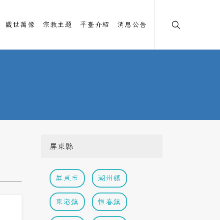
觀世萬像
宗教主題
平臺介紹
消息公告
屏東縣
屏東市
潮州鎮
東港鎮
恆春鎮