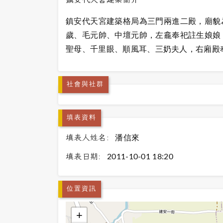
鎮安代天宮建築格局為三門兩進二殿，廟貌
歲、毛元帥、中壇元帥，左龕奉祀註生娘娘
聖母、千里眼、順風耳、三奶夫人，右廂殿
社會與社群
填表資料
填表人姓名:
潘信來
填表日期:
2011-10-01 18:20
位置資訊
+