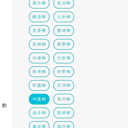
萬丹鄉
長治鄉
麟洛鄉
九如鄉
里港鄉
鹽埔鄉
高樹鄉
萬巒鄉
內埔鄉
竹田鄉
新埤鄉
枋寮鄉
新園鄉
崁頂鄉
林邊鄉
南州鄉
，創
佳冬鄉
琉球鄉
。
車城鄉
滿州鄉