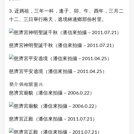
3.
迓媽祖
，三年一科，逢子、卯、午、酉年，三月二
十二、三日舉行兩天，遶境林邊鄉部份村里。
慈濟宮神明聖誕千秋（潘信來拍攝－
2011.07.21
）
慈濟宮平安遶境（潘信來拍攝－
2011.04.25
）
簡介與相關圖片:
慈濟宮廟貌（潘信來拍攝－
2006.0.22
）
慈濟宮正殿（潘信來拍攝－
2011.07.21
）