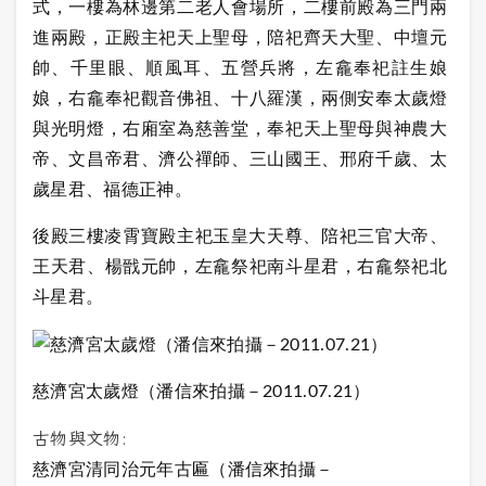
式，一樓為林邊第二老人會場所，二樓前殿為三門兩
進兩殿，正殿主祀天上聖母，陪祀齊天大聖、中壇元
帥、千里眼、順風耳、五營兵將，左龕奉祀註生娘
娘，右龕奉祀觀音佛祖、十八羅漢，兩側安奉太歲燈
與光明燈，右廂室為慈善堂，奉祀天上聖母與神農大
帝、文昌帝君、濟公禪師、三山國王、邢府千歲、太
歲星君、福德正神。
後殿三樓凌霄寶殿主祀
玉皇大天尊、陪祀三官大帝、
王天君、楊戩元帥，左龕祭祀南斗星君，右龕祭祀北
斗星君。
慈濟宮太歲燈（潘信來拍攝－
2011.07.21
）
古物與文物:
慈濟宮清同治元年古匾（潘信來拍攝－