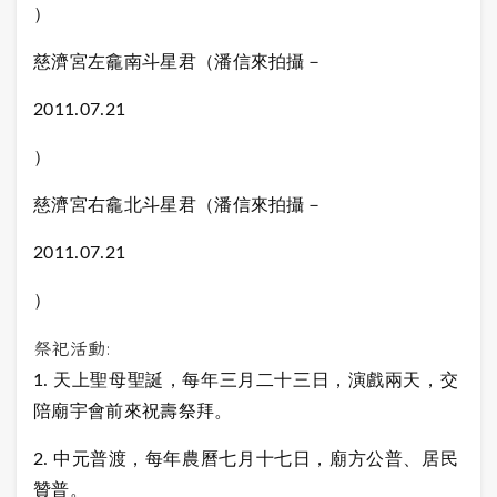
）
慈濟宮左龕南斗星君（潘信來拍攝－
2011.07.21
）
慈濟宮右龕北斗星君（潘信來拍攝－
2011.07.21
）
祭祀活動:
1. 天上聖母聖誕，每年三月二十三日，演戲兩天，交
陪廟宇會前來祝壽祭拜。
2. 中元普渡
，每年農曆七月十七日，廟方公普、居民
贊普。