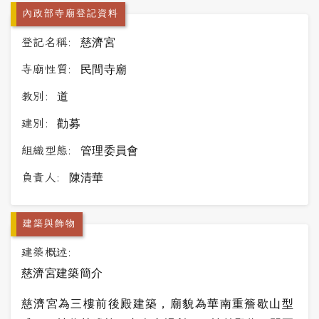
內政部寺廟登記資料
登記名稱:
慈濟宮
寺廟性質:
民間寺廟
教別:
道
建別:
勸募
組織型態:
管理委員會
負責人:
陳清華
建築與飾物
建築概述:
慈濟宮建築簡介
慈濟
宮為三樓前後殿建築，廟貌為華南重簷歇山型