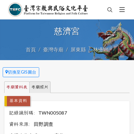
慈濟宮
首頁
臺灣寺廟
屏東縣
林邊鄉
切換至GIS圖台
寺廟資料表
寺廟照片
基本資料
記錄識別碼:
TWN005087
資料來源:
田野調查