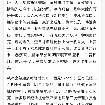
驗，因此集眾祈禱誓願，倘得風調雨順，五鼓豐收，
情願興建廟宇，以謝鴻恩。事有巧合，是年大陸商賈
紛紛來台，進入林邊港口（新打港），屬林邊溪口，
採購稻米等農產品，慈濟宮現址，樹木繁茂，傳說商
人是虔誠信徒，渡台皆攜帶媽祖香火，為小解將香火
掛于樹枝，而忘卻帶走，夜晚居民常發現一盞明燈照
亮，近前則失，翌日才發現樹枝上有一枚香火，上寫
著天上聖母字樣為此將廟址擇定該處。遂集資興建命
名，慈濟宮。翌年果然風調雨順五穀豐收，六畜興
旺。闔境平安，民眾祈求莫不靈驗，香火遂年旺盛
矣。
慈濟宮肇建於乾隆廿九年（西元
1764年）至今已經二
百四十七寒暑，因歲月頻移，風雨侵蝕，致使原屋頂
棟樑柱損，圓檐腐爛地基下沉，道路需要加高及拓
寬，諸多原因經信徒會議及第七屆第三次管理委員會
決議重建，以答謝天上聖母二百多年來，護境佑民，