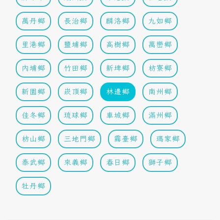
萬丹鄉
長治鄉
麟洛鄉
九如鄉
里港鄉
鹽埔鄉
高樹鄉
萬巒鄉
內埔鄉
竹田鄉
新埤鄉
枋寮鄉
新園鄉
崁頂鄉
林邊鄉
南州鄉
佳冬鄉
琉球鄉
車城鄉
滿州鄉
枋山鄉
三地門鄉
霧臺鄉
瑪家鄉
泰武鄉
來義鄉
春日鄉
獅子鄉
牡丹鄉