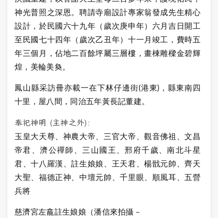
神光普照之深恩。聘請寺廟設計專家翁發成先生精心
設計，於民國六十九年（歲次庚申年）六月吉日開工
至民國七十四年（歲次乙丑年）十一月竣工，費時五
年三個月，佔地二百餘坪屬三層樓，畫棟雕樑金碧輝
煌，美輪美奐。
鳳山縣采訪冊亦載一在下林仔邊街(港東)，縣東南四
十里，屋八間，同治五年黃長記董建。
奉祀神明 (主神之外):
玉皇大天尊、神農大帝、三官大帝、觀音佛祖、文昌
帝君、濟公禪師、三山國王、邢府千歲、南北斗星
君、十八羅漢、註生娘娘、王天君、楊戩元帥、齊天
大聖、福德正神、中壇元帥、千里眼、順風耳、五營
兵將
慈濟宮左龕註生娘娘（潘信來拍攝－