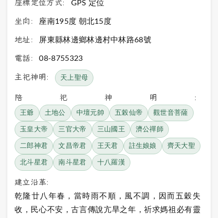
座標定位方式:
GPS 定位
坐向:
座南195度 朝北15度
地址:
屏東縣林邊鄉林邊村中林路68號
電話:
08-8755323
主祀神明:
天上聖母
陪祀神明:
王爺
土地公
中壇元帥
五榖仙帝
觀世音菩薩
玉皇大帝
三官大帝
三山國王
濟公禪師
二郎神君
文昌帝君
王天君
註生娘娘
齊天大聖
北斗星君
南斗星君
十八羅漢
建立沿革:
乾隆廿八年春，當時雨不順，風不調，因而五穀失
收，民心不安，古言傳說亢旱之年，祈求媽祖必有靈