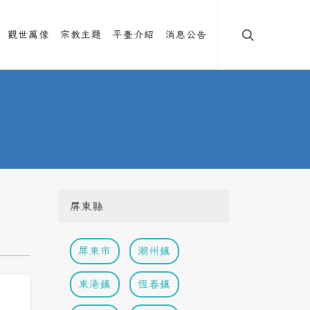
觀世萬像
宗教主題
平臺介紹
消息公告
屏東縣
屏東市
潮州鎮
東港鎮
恆春鎮