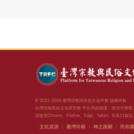
© 2021–2026 臺灣宗教與民俗文化平臺 版權所有
台灣淡南民俗文化研究會 平台內容維護、政治大學華
請使用Chrome、FireFox、Edge、Safari、IE第1
文化資源
臺灣寺廟
神之路關
民俗
/
/
/