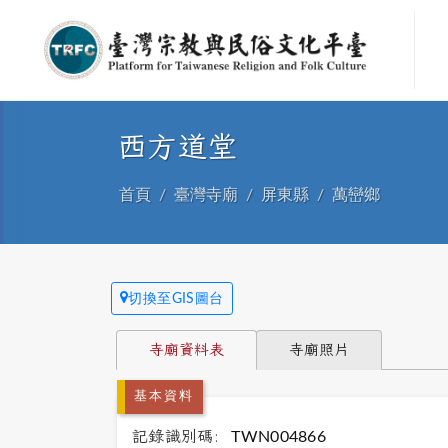
西方道堂
首頁
臺灣寺廟
屏東縣
萬巒鄉
切換至GIS圖台
寺廟資料表
寺廟照片
基本資料
記錄識別碼:
TWN004866