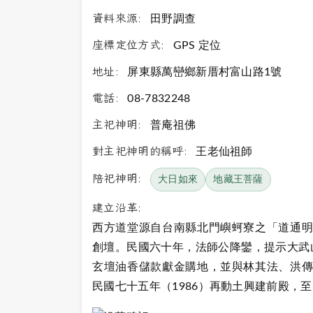
資料來源:
田野調查
座標定位方式:
GPS 定位
地址:
屏東縣萬巒鄉新厝村富山路1號
電話:
08-7832248
主祀神明:
普庵祖佛
對主祀神明的稱呼:
王老仙祖師
陪祀神明:
大日如來
地藏王菩薩
建立沿革:
西方道堂源自台南縣北門嶼蚵寮之「道通明
創壇。民國六十年，法師公降鑾，提示大武
玄壇油香儲款獻金購地，並與林其法、洪傳
民國七十五年（1986）再動土興建前殿，至