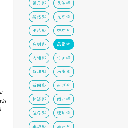
萬丹鄉
長治鄉
麟洛鄉
九如鄉
里港鄉
鹽埔鄉
高樹鄉
萬巒鄉
內埔鄉
竹田鄉
新埤鄉
枋寮鄉
新園鄉
崁頂鄉
4）
林邊鄉
南州鄉
從啟
竣，
佳冬鄉
琉球鄉
車城鄉
滿州鄉