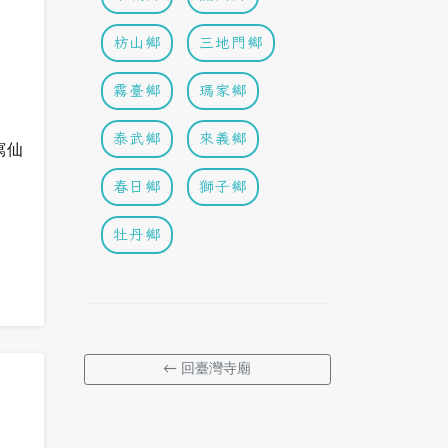
枋山鄉
三地門鄉
霧臺鄉
瑪家鄉
泰武鄉
來義鄉
寫仙
春日鄉
獅子鄉
牡丹鄉
← 回臺灣寺廟