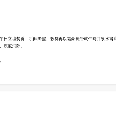
午日立壇焚香、祈師降靈、敕符再以霜豪斑管就午時井泉水書
、疾厄消除。
。