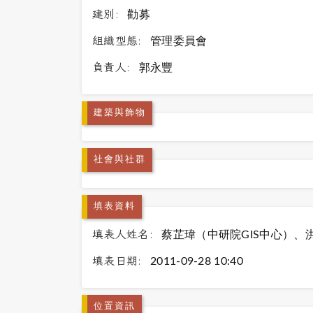
建別:
勸募
組織型態:
管理委員會
負責人:
郭永豐
建築與飾物
社會與社群
填表資料
填表人姓名:
蔡芷瑋（中研院GIS中心）、
填表日期:
2011-09-28 10:40
位置資訊