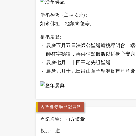
奉祀神明 (主神之外):
如來佛祖、地藏菩薩等。
祭祀活動:
農曆五月五日法師公聖誕蟠桃評明會：端
師符字秘諱，再供信眾服飯以祈身心安康
農曆七月二十四王老先祖聖誕，
農曆九月十九日呂山童子聖誕暨建堂堂慶
內政部寺廟登記資料
登記名稱:
西方道堂
教別:
道