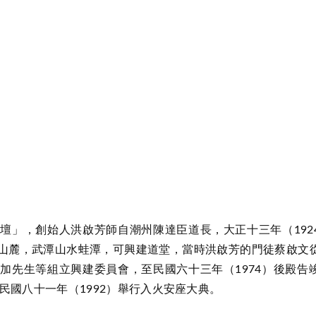
壇」，創始人洪啟芳師自潮州陳達臣道長，大正十三年（192
山麓，武潭山水蛙潭，可興建道堂，當時洪啟芳的門徒蔡啟文
加先生等組立興建委員會，至民國六十三年（1974）後殿告
民國八十一年（1992）舉行入火安座大典。