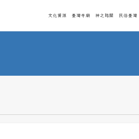
文化資源
臺灣寺廟
神之路關
民俗臺灣