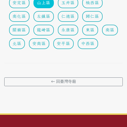
安定區
山上區
玉井區
楠西區
南化區
左鎮區
仁德區
歸仁區
關廟區
龍崎區
永康區
東區
南區
北區
安南區
安平區
中西區
← 回臺灣寺廟