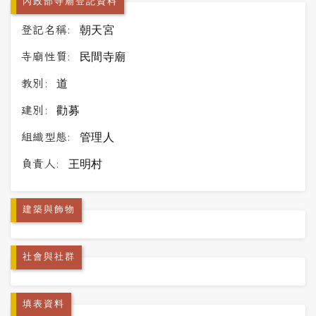
內政部寺廟登記資料
登記名稱:
朝天宮
寺廟性質:
民間寺廟
教別:
道
建別:
勸募
組織型態:
管理人
負責人:
王明村
建築與飾物
社會與社群
填表資料