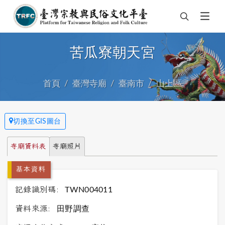
苦瓜寮朝天宮
首頁
臺灣寺廟
臺南市
山上區
切換至GIS圖台
寺廟資料表
寺廟照片
基本資料
記錄識別碼:
TWN004011
資料來源:
田野調查