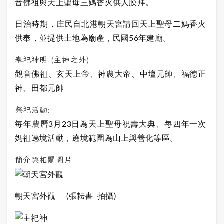
音佛祖與天上聖母三媽香火供人膜拜。
日治時期，庄民自北港朝天宮請回天上聖母二媽香火
供奉，並提供土地為廟產，民國56年建廟。
奉祀神明 (主神之外):
觀音佛祖、玄天上帝、神農大帝、中壇元帥、福德正
神、田都元帥
祭祀活動:
毎年農曆3月23日為天上聖母祝壽大典、每四年一次
媽祖遶境活動，遶境範圍為山上與善化等區。
簡介與相關圖片:
朝天宮外觀 (張耘書 拍攝)