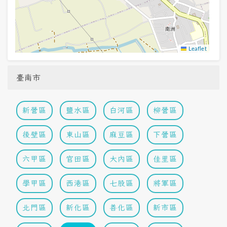
Leaflet
臺南市
新營區
鹽水區
白河區
柳營區
後壁區
東山區
麻豆區
下營區
六甲區
官田區
大內區
佳里區
學甲區
西港區
七股區
將軍區
北門區
新化區
善化區
新市區