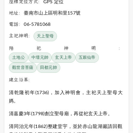
座標定位方式:
GPS 定位
地址:
臺南市山上區明和里157號
電話:
06-5781068
主祀神明:
天上聖母
陪祀神明:
土地公
中壇元帥
玄天上帝
五榖仙帝
觀世音菩薩
田都元帥
建立沿革:
清乾隆初年(1736)，加入神明會，主祀天上聖母大
媽。
清嘉慶3年(1798)創立聖母廟，再從祀玄天上帝。
清同治元年(1862)整建堂宇，並於赤山龍湖巖請回觀