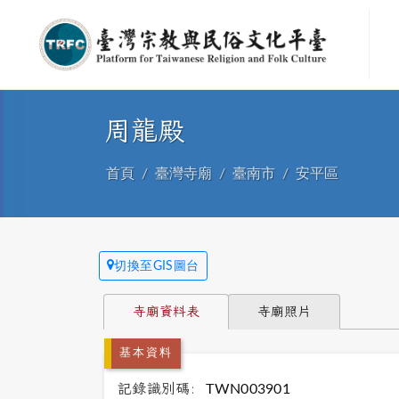
周龍殿
首頁
臺灣寺廟
臺南市
安平區
切換至GIS圖台
寺廟資料表
寺廟照片
基本資料
記錄識別碼:
TWN003901