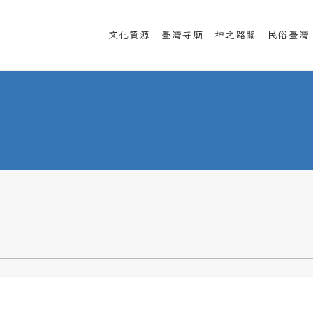
文化資源
臺灣寺廟
神之路關
民俗臺灣