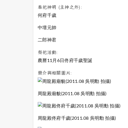
奉祀神明 (主神之外):
何府千歲
中壇元帥
二郎神君
祭祀活動:
農曆11月6日佟府千歲聖誕
簡介與相關圖片:
周龍殿廟貌(2011.08 吳明勳 拍攝)
周龍殿佟府千歲(2011.08 吳明勳 拍攝)