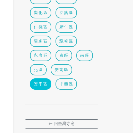
南化區
左鎮區
仁德區
歸仁區
關廟區
龍崎區
永康區
東區
南區
北區
安南區
安平區
中西區
← 回臺灣寺廟