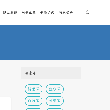
觀世萬像
宗教主題
平臺介紹
消息公告
臺南市
新營區
鹽水區
白河區
柳營區