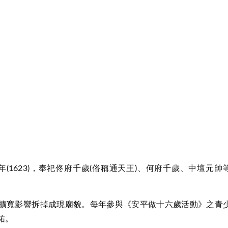
(1623)，奉祀佟府千歲(俗稱通天王)、何府千歲、中壇元帥
街擴寬影響拆掉成現廟貌。每年參與《安平做十六歲活動》之青
祐。