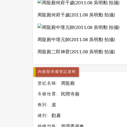
周龍殿何府千歲(2011.08 吳明勳 拍攝)
周龍殿中壇元帥(2011.08 吳明勳 拍攝)
周龍殿二郎神君(2011.08 吳明勳 拍攝)
內政部寺廟登記資料
登記名稱:
周龍殿
寺廟性質:
民間寺廟
教別:
道
建別:
勸募
組織型態:
管理委員會