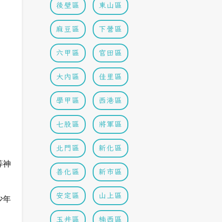
後壁區
東山區
麻豆區
下營區
六甲區
官田區
大內區
佳里區
學甲區
西港區
七股區
將軍區
北門區
新化區
等神
善化區
新市區
安定區
山上區
少年
玉井區
楠西區