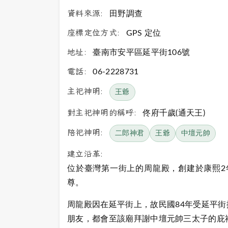
資料來源:
田野調查
座標定位方式:
GPS 定位
地址:
臺南市安平區延平街106號
電話:
06-2228731
主祀神明:
王爺
對主祀神明的稱呼:
佟府千歲(通天王)
陪祀神明:
二郎神君
王爺
中壇元帥
建立沿革:
位於臺灣第一街上的周龍殿，創建於康熙2年
尊。
周龍殿因在延平街上，故民國84年受延平
朋友，都會至該廟拜謝中壇元帥三太子的庇