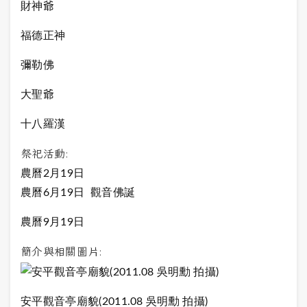
財神爺
福德正神
彌勒佛
大聖爺
十八羅漢
祭祀活動:
農曆2月19日
農曆6月19日 觀音佛誕
農曆9月19日
簡介與相關圖片:
安平觀音亭廟貌(2011.08 吳明勳 拍攝)