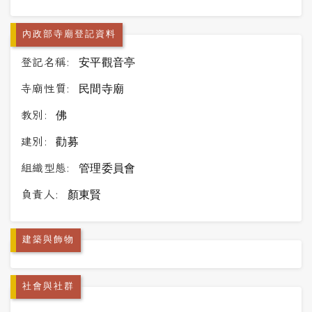
內政部寺廟登記資料
登記名稱:
安平觀音亭
寺廟性質:
民間寺廟
教別:
佛
建別:
勸募
組織型態:
管理委員會
負責人:
顏東賢
建築與飾物
社會與社群