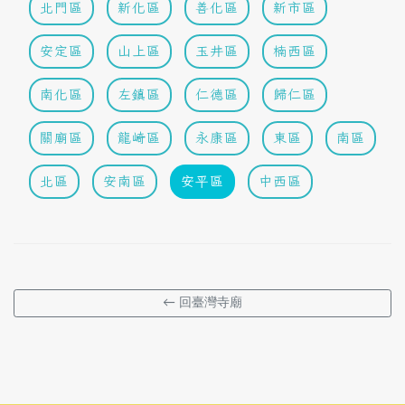
北門區
新化區
善化區
新市區
安定區
山上區
玉井區
楠西區
南化區
左鎮區
仁德區
歸仁區
關廟區
龍崎區
永康區
東區
南區
北區
安南區
安平區
中西區
← 回臺灣寺廟