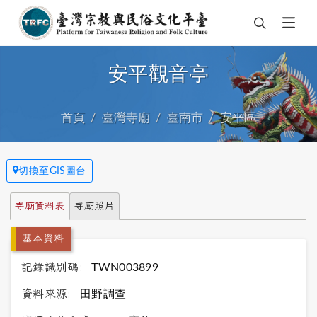
安平觀音亭
首頁
臺灣寺廟
臺南市
安平區
切換至GIS圖台
寺廟資料表
寺廟照片
基本資料
記錄識別碼:
TWN003899
資料來源:
田野調查