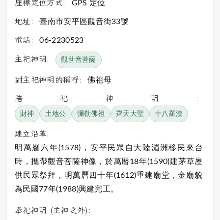
座標定位方式:
GPS 定位
地址:
臺南市安平區觀音街33號
電話:
06-2230523
主祀神明:
觀世音菩薩
對主祀神明的稱呼:
佛祖母
陪祀神明:
財神
土地公
彌勒佛祖
齊天大聖
十八羅漢
建立沿革:
明萬曆六年(1578)，安平民眾自大陸湄洲移民來台
時，攜帶觀音菩薩神像，於萬曆18年(1590)建茅草屋
供民眾祭拜，明萬曆四十年(1612)重建廟堂，金廟貌
為民國77年(1988)興建完工。
奉祀神明 (主神之外):