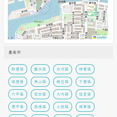
Leaflet
臺南市
新營區
鹽水區
白河區
柳營區
後壁區
東山區
麻豆區
下營區
六甲區
官田區
大內區
佳里區
學甲區
西港區
七股區
將軍區