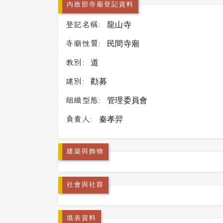
內政部寺廟登記資料
登記名稱:
龍山寺
寺廟性質:
民間寺廟
教別:
道
建別:
勸募
組織型態:
管理委員會
負責人:
秦孝羿
建築與飾物
社會與社群
填表資料