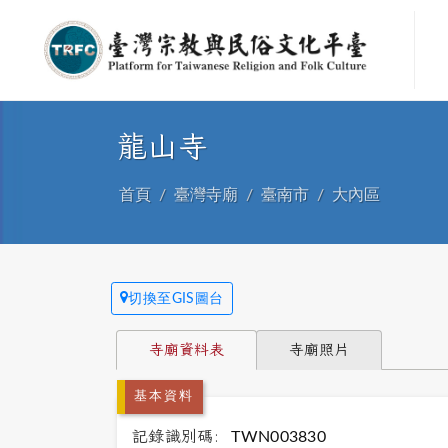
龍山寺
首頁
臺灣寺廟
臺南市
大內區
切換至GIS圖台
寺廟資料表
寺廟照片
基本資料
記錄識別碼:
TWN003830