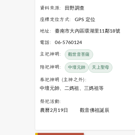
資料來源:
田野調查
座標定位方式:
GPS 定位
地址:
臺南市大內區環湖里11鄰18號
電話:
06-5760124
主祀神明:
觀世音菩薩
陪祀神明:
中壇元帥
天上聖母
奉祀神明 (主神之外):
中壇元帥、二媽祖、三媽祖等
祭祀活動:
農曆2月19日
觀音佛祖誕辰