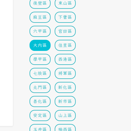
後壁區
東山區
麻豆區
下營區
六甲區
官田區
大內區
佳里區
學甲區
西港區
七股區
將軍區
北門區
新化區
善化區
新市區
安定區
山上區
玉井區
楠西區