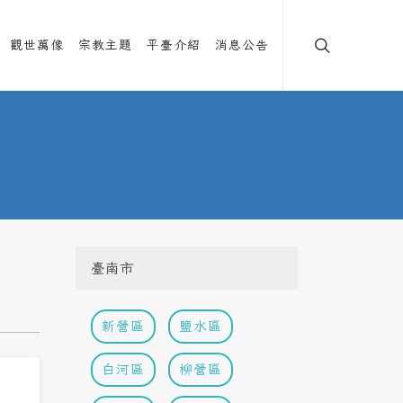
觀世萬像
宗教主題
平臺介紹
消息公告
臺南市
新營區
鹽水區
白河區
柳營區