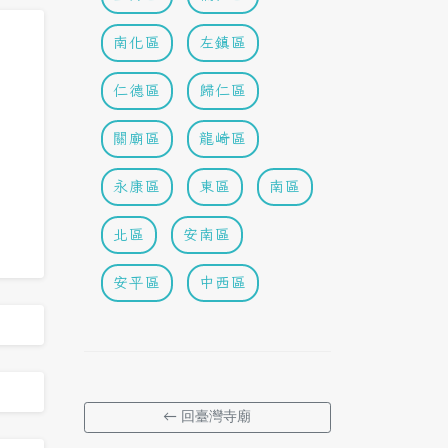
南化區
左鎮區
仁德區
歸仁區
關廟區
龍崎區
永康區
東區
南區
北區
安南區
安平區
中西區
← 回臺灣寺廟