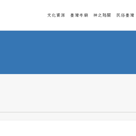
文化資源
臺灣寺廟
神之路關
民俗臺灣