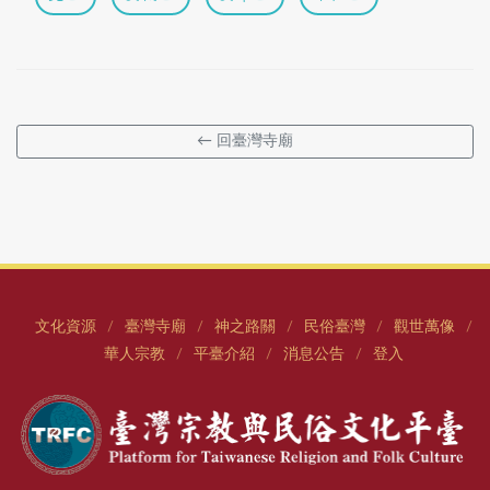
← 回臺灣寺廟
文化資源
臺灣寺廟
神之路關
民俗臺灣
觀世萬像
/
/
/
/
/
華人宗教
平臺介紹
消息公告
登入
/
/
/