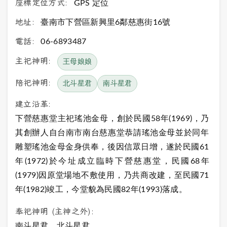
座標定位方式:
GPS 定位
地址:
臺南市下營區新興里6鄰慈惠街16號
電話:
06-6893487
主祀神明:
王母娘娘
陪祀神明:
北斗星君
南斗星君
建立沿革:
下營慈惠堂主祀瑤池金母，創於民國58年(1969)，乃
其創辦人自台南市南台慈惠堂恭請瑤池金母並於同年
雕塑瑤池金母金身供奉，後因信眾日增，遂於民國61
年(1972)於今址成立臨時下營慈惠堂，民國68年
(1979)因原堂場地不敷使用，乃共商改建，至民國71
年(1982)竣工，今堂貌為民國82年(1993)落成。
奉祀神明 (主神之外):
南斗星君、北斗星君