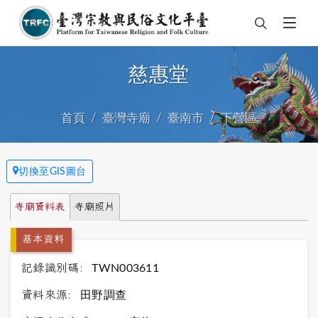
慈惠堂
首頁
臺灣寺廟
臺南市
下營區
切換至GIS圖台
寺廟資料表
寺廟照片
基本資料
記錄識別碼:
TWN003611
資料來源:
田野調查