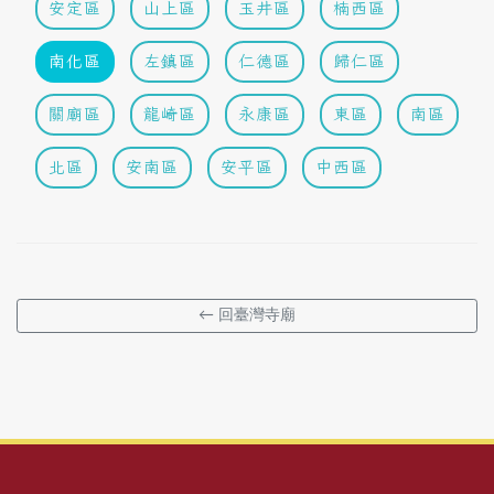
安定區
山上區
玉井區
楠西區
南化區
左鎮區
仁德區
歸仁區
關廟區
龍崎區
永康區
東區
南區
北區
安南區
安平區
中西區
← 回臺灣寺廟