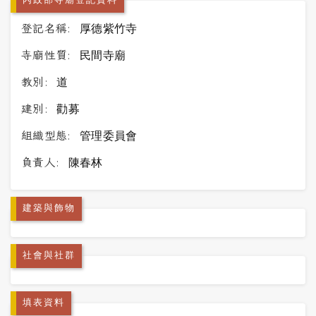
內政部寺廟登記資料
登記名稱:
厚德紫竹寺
寺廟性質:
民間寺廟
教別:
道
建別:
勸募
組織型態:
管理委員會
負責人:
陳春林
建築與飾物
社會與社群
填表資料