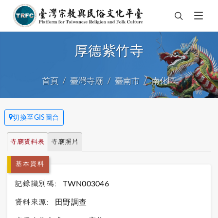
厚德紫竹寺
首頁
臺灣寺廟
臺南市
南化區
切換至GIS圖台
寺廟資料表
寺廟照片
基本資料
記錄識別碼:
TWN003046
資料來源:
田野調查