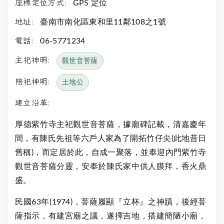
座標定位方式:
GPS 定位
地址:
臺南市南化區東和里11鄰108之1號
電話:
06-5771234
主祀神明:
觀世音菩薩
陪祀神明:
土地公
建立沿革:
厚德紫竹寺主祀觀世音菩薩，據廟碑記載，清嘉慶年
間，有陳氏先祖等六戶人家為了開拓竹仔尖(此地昔日
舊稱)，而定居於此，自成一聚落，並奉迎內門紫竹寺
觀世音菩薩分靈，安奉於陳氏家中供人膜拜，香火鼎
盛。
民國63年(1974)，菩薩履顯『立杯』之神蹟，後經菩
薩指示，有建宮廟之議，遂擇吉地，搭建簡陋小廟，