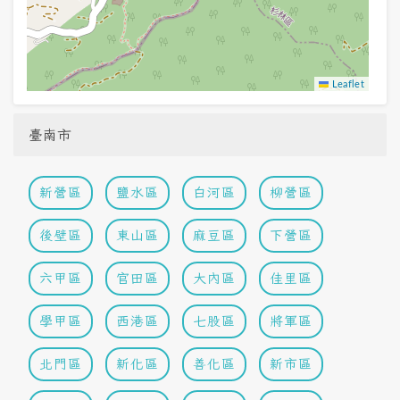
Leaflet
臺南市
新營區
鹽水區
白河區
柳營區
後壁區
東山區
麻豆區
下營區
六甲區
官田區
大內區
佳里區
學甲區
西港區
七股區
將軍區
北門區
新化區
善化區
新市區