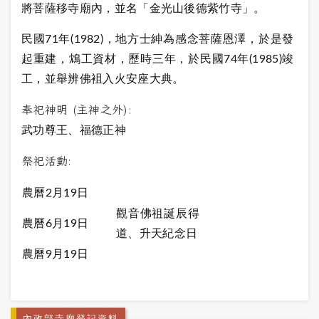
將菩薩移寺廟內，並名「金光山後德紫竹寺」。
民國71年(1982)，地方士紳為感念菩薩恩澤，於是發
起重建，鴆工資材，歷時三年，於民國74年(1985)竣
工，並舉辨佛袓入火安座大典。
奉祀神明 (主神之外):
武功尊王、福德正神
祭祀活動:
農曆2月19日
觀音佛祖誕辰得
農曆6月19日
道、升天紀念日
農曆9月19日