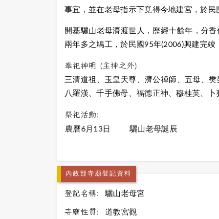
事宜，並在老母指示下覓得今地建宮，於民國8
開基驪山老母濟渡世人，歷經十餘年，分香信
兩年多之鳩工，於民國95年(2006)興建完
奉祀神明 (主神之外):
三清道祖、玉皇天尊、濟公禪師、五母、樊
八羅漢、千手佛母、福德正神、穆桂英、卜
祭祀活動:
農曆6月13日
驪山老母誕辰
內政部寺廟登記資料
登記名稱:
驪山老母宮
寺廟性質:
道教宮觀