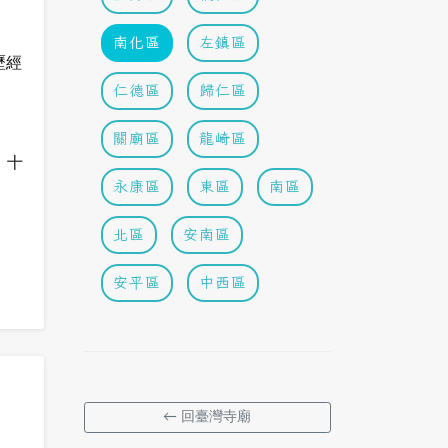
南化區
左鎮區
歷經
仁德區
歸仁區
關廟區
龍崎區
、十
永康區
東區
南區
北區
安南區
安平區
中西區
← 回臺灣寺廟