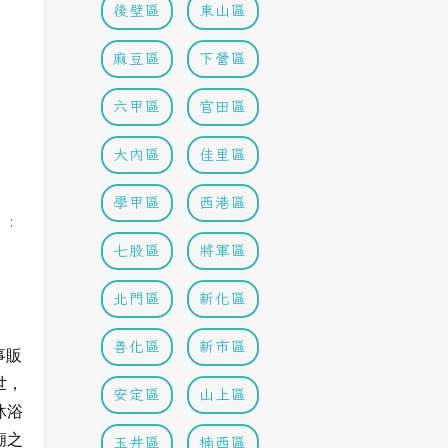
後壁區
東山區
麻豆區
下營區
六甲區
官田區
大內區
佳里區
學甲區
西港區
:
七股區
將軍區
北門區
新化區
善化區
新市區
事販
世，
安定區
山上區
沐浴
廟之
玉井區
楠西區