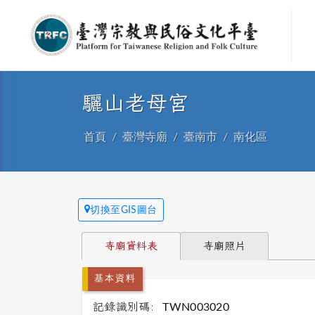
驪山老母宮
首頁
臺灣寺廟
臺南市
南化區
切換至GIS圖台
寺廟資料表
寺廟照片
基本資料
記錄識別碼:
TWN003020