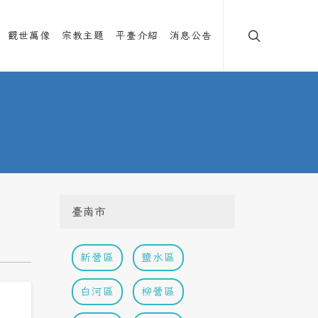
觀世萬像
宗教主題
平臺介紹
消息公告
臺南市
新營區
鹽水區
白河區
柳營區