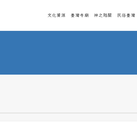
文化資源
臺灣寺廟
神之路關
民俗臺灣