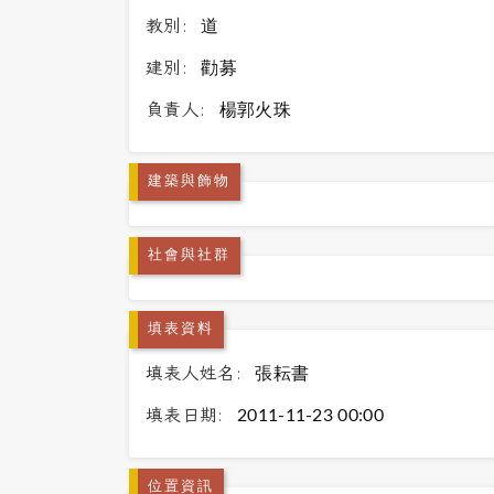
教別:
道
建別:
勸募
負責人:
楊郭火珠
建築與飾物
社會與社群
填表資料
填表人姓名:
張耘書
填表日期:
2011-11-23 00:00
位置資訊