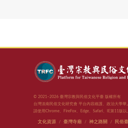
© 2021–2026 臺灣宗教與民俗文化平臺 版權所有
台灣淡南民俗文化研究會 平台內容維護、政治大學華
請使用Chrome、FireFox、Edge、Safari、IE第1
文化資源
臺灣寺廟
神之路關
民俗
/
/
/