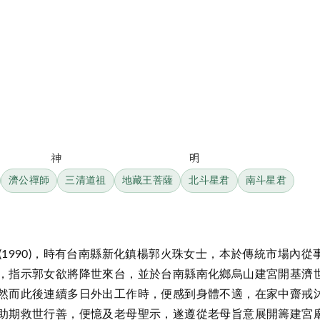
神明
濟公禪師
三清道祖
地藏王菩薩
北斗星君
南斗星君
(1990)，時有台南縣新化鎮楊郭火珠女士，本於傳統市場內從
，指示郭女欲將降世來台，並於台南縣南化鄉烏山建宮開基濟
然而此後連續多日外出工作時，便感到身體不適，在家中齋戒
助期救世行善，便憶及老母聖示，遂遵從老母旨意展開籌建宮