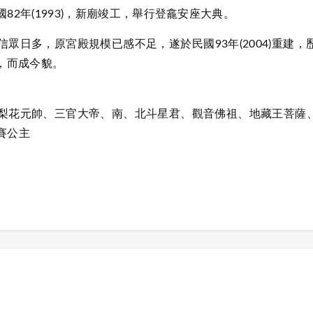
2年(1993)，新廟竣工，舉行登龕安座大典。
眾日多，原宮殿規模已感不足，遂於民國93年(2004)重建，
竣，而成今貌。
梨花元帥、三官大帝、南、北斗星君、觀音佛祖、地藏王菩薩
賽公主