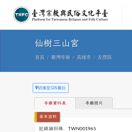
仙樹三山宮
首頁
臺灣寺廟
高雄市
左營區
切換至GIS圖台
寺廟資料表
寺廟照片
基本資料
記錄識別碼:
TWN001965