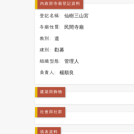
內政部寺廟登記資料
登記名稱:
仙樹三山宮
寺廟性質:
民間寺廟
教別:
道
建別:
勸募
組織型態:
管理人
負責人:
楊順良
建築與飾物
社會與社群
填表資料