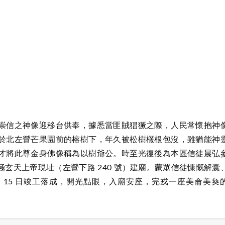
崇信之神像迎移台供奉，據悉當匪賊猖獗之際，人民常懷抱神
於北左營芒果園前的榕樹下，年久被松樹欉根包沒，雖猶能神
才將此尊金身佛像稱為以樹爺公。時至光復後為本區信徒晨弘
玄天上帝現址（左營下路 240 號）建廟。蒙眾信徒慷慨解囊
月 15 日竣工落成，開光點眼，入廟安座，完戎一座美侖美奐