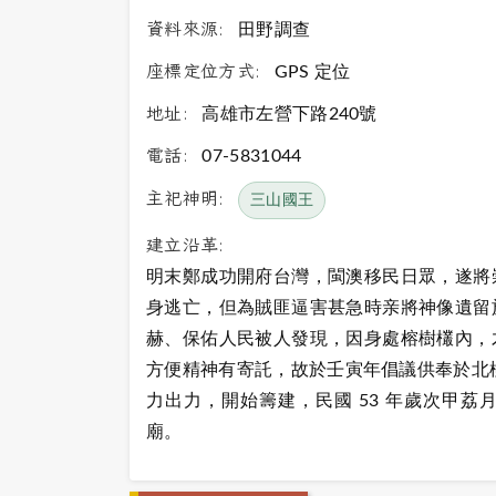
資料來源:
田野調查
座標定位方式:
GPS 定位
地址:
高雄市左營下路240號
電話:
07-5831044
主祀神明:
三山國王
建立沿革:
明末鄭成功開府台灣，閩澳移民日眾，遂將
身逃亡，但為賊匪逼害甚急時亲將神像遺留
赫、保佑人民被人發現，因身處榕樹欉內，
方便精神有寄託，故於壬寅年倡議供奉於北極
力出力，開始籌建，民國 53 年歲次甲荔
廟。