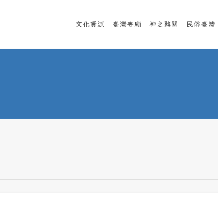
文化資源
臺灣寺廟
神之路關
民俗臺灣