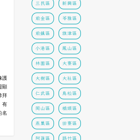
三民區
新興區
前金區
苓雅區
前鎮區
旗津區
小港區
鳳山區
林園區
大寮區
像護
大樹區
大社區
靈顯
仁武區
鳥松區
參拜
、有
岡山區
橋頭區
的名
燕巢區
田寮區
阿蓮區
路竹區