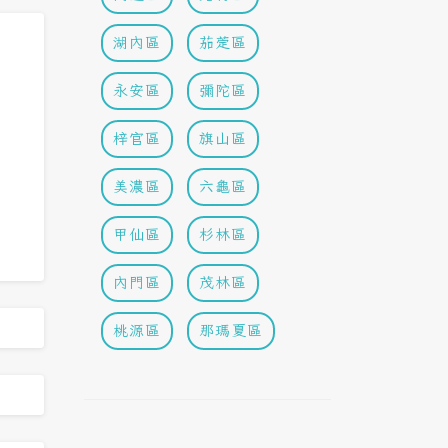
湖內區
茄萣區
永安區
彌陀區
梓官區
旗山區
美濃區
六龜區
甲仙區
杉林區
內門區
茂林區
桃源區
那瑪夏區