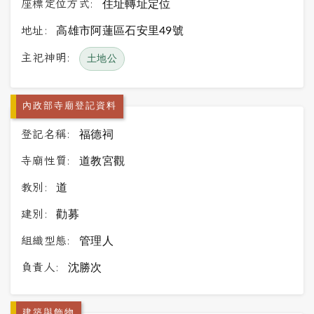
座標定位方式:
住址轉址定位
地址:
高雄市阿蓮區石安里49號
主祀神明:
土地公
內政部寺廟登記資料
登記名稱:
福德祠
寺廟性質:
道教宮觀
教別:
道
建別:
勸募
組織型態:
管理人
負責人:
沈勝次
建築與飾物