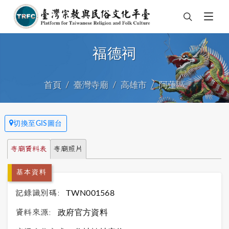
福德祠
首頁
臺灣寺廟
高雄市
阿蓮區
切換至GIS圖台
寺廟資料表
寺廟照片
基本資料
記錄識別碼:
TWN001568
資料來源:
政府官方資料