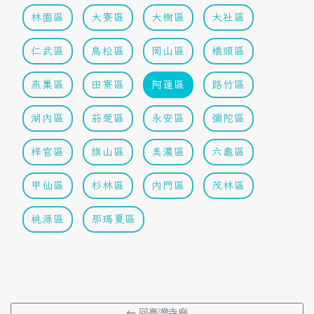
林園區
大寮區
大樹區
大社區
仁武區
鳥松區
岡山區
橋頭區
燕巢區
田寮區
阿蓮區
路竹區
湖內區
茄萣區
永安區
彌陀區
梓官區
旗山區
美濃區
六龜區
甲仙區
杉林區
內門區
茂林區
桃源區
那瑪夏區
← 回臺灣寺廟