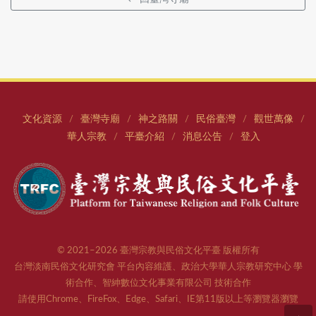
文化資源
臺灣寺廟
神之路關
民俗臺灣
觀世萬像
/
/
/
/
/
華人宗教
平臺介紹
消息公告
登入
/
/
/
© 2021–2026 臺灣宗教與民俗文化平臺 版權所有
台灣淡南民俗文化研究會 平台內容維護、政治大學華人宗教研究中心 學
術合作、智紳數位文化事業有限公司 技術合作
請使用Chrome、FireFox、Edge、Safari、IE第11版以上等瀏覽器瀏覽