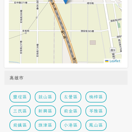
Leaflet
高雄市
鹽埕區
鼓山區
左營區
楠梓區
三民區
新興區
前金區
苓雅區
前鎮區
旗津區
小港區
鳳山區