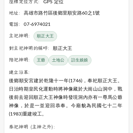
座標定位方式:
GPS 定位
地址:
高雄市路竹區後鄉里順安路60之1號
電話:
07-6974021
主祀神明:
順正大王
對主祀神明的稱呼:
順正大王
陪祀神明:
王爺
土地公
註生娘娘
建立沿革:
後鄉順安宮建於乾隆十一年
(1746
)，奉祀順正大王。
日治時期皇民化運動時將神像藏於大崗山山洞中，戰
後前去迎回順正大王神像時發現洞內亦有一尊馬公爺
神像，於是一並迎回恭奉。今廟貌為民國七十二年
(1983)重建竣工。
奉祀神明 (主神之外):