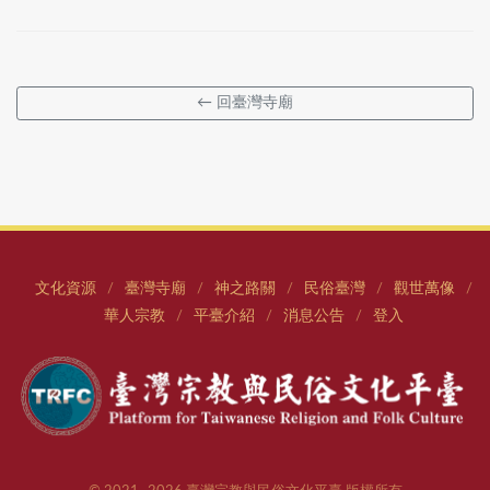
← 回臺灣寺廟
文化資源
臺灣寺廟
神之路關
民俗臺灣
觀世萬像
/
/
/
/
/
華人宗教
平臺介紹
消息公告
登入
/
/
/