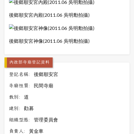
後鄉順安宮內殿(2011.06 吳明勳拍攝)
後鄉順安宮神像(2011.06 吳明勳拍攝)
內政部寺廟登記資料
登記名稱:
後鄉順安宮
寺廟性質:
民間寺廟
教別:
道
建別:
勸募
組織型態:
管理委員會
負責人:
黃金車