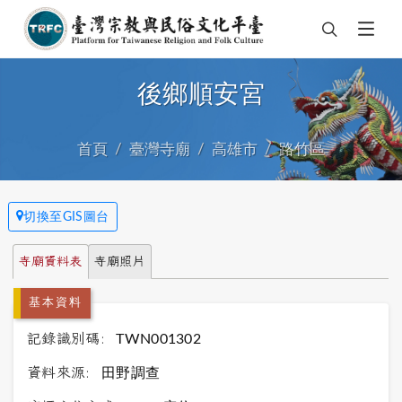
後鄉順安宮
首頁
臺灣寺廟
高雄市
路竹區
切換至GIS圖台
寺廟資料表
寺廟照片
基本資料
記錄識別碼:
TWN001302
資料來源:
田野調查