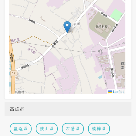
Leaflet
高雄市
鹽埕區
鼓山區
左營區
楠梓區