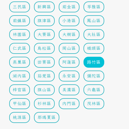
三民區
新興區
前金區
苓雅區
前鎮區
旗津區
小港區
鳳山區
林園區
大寮區
大樹區
大社區
仁武區
鳥松區
岡山區
橋頭區
燕巢區
田寮區
阿蓮區
路竹區
湖內區
茄萣區
永安區
彌陀區
梓官區
旗山區
美濃區
六龜區
甲仙區
杉林區
內門區
茂林區
桃源區
那瑪夏區