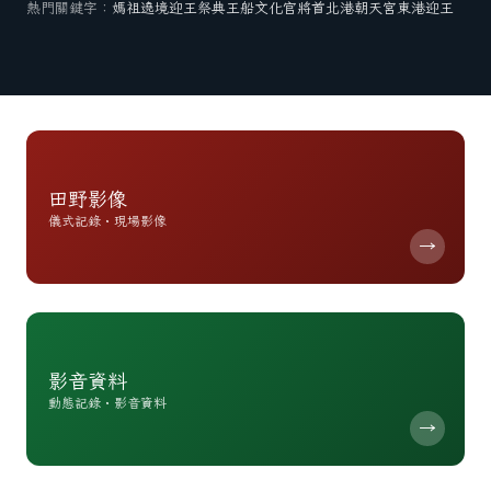
熱門關鍵字：
媽祖遶境
迎王祭典
王船文化
官將首
北港朝天宮
東港迎王
田野影像
儀式記錄・現場影像
→
影音資料
動態記錄・影音資料
→