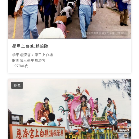
學甲上白礁:蜈蚣陣
學甲慈濟宮 / 學甲上白礁
財團法人學甲慈濟宮
1970年代
影像