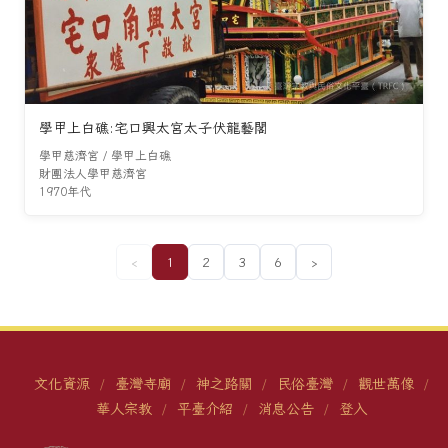
學甲上白礁:宅口興太宮太子伏龍藝閣
學甲慈濟宮 / 學甲上白礁
財團法人學甲慈濟宮
1970年代
‹
1
2
3
6
›
文化資源
臺灣寺廟
神之路關
民俗臺灣
觀世萬像
/
/
/
/
/
華人宗教
平臺介紹
消息公告
登入
/
/
/