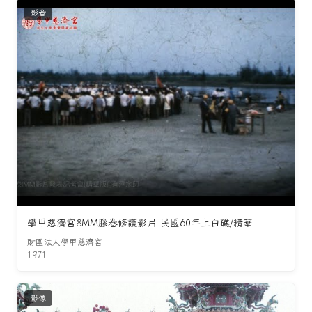
影音
學甲慈濟宮8MM膠卷修護影片-民國60年上白礁/精華
財團法人學甲慈濟宮
1971
影像