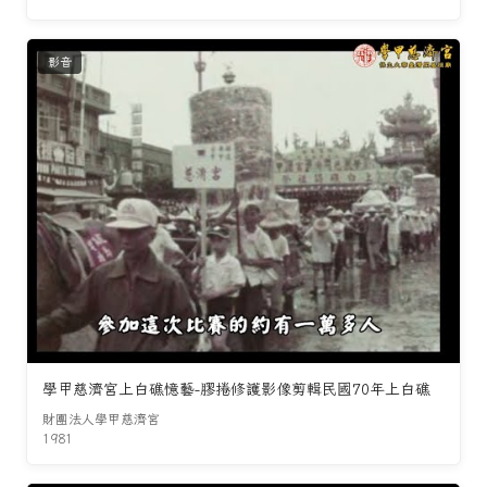
影音
學甲慈濟宮上白礁憶藝-膠捲修護影像剪輯民國70年上白礁
財團法人學甲慈濟宮
1981