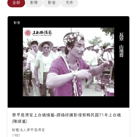
全部
影像
影音
文件
影音
學甲慈濟宮上白礁憶藝-膠捲修護影像剪輯民國71年上白礁
(陣頭篇)
財團法人學甲慈濟宮
1981